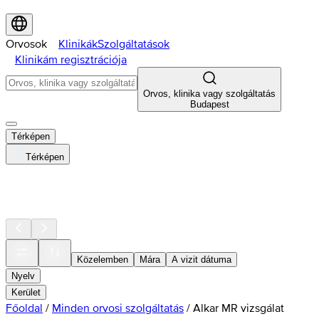
Orvosok
Klinikák
Szolgáltatások
Klinikám regisztrációja
Orvos, klinika vagy szolgáltatás
Budapest
Térképen
Térképen
Közelemben
Mára
A vizit dátuma
Nyelv
Kerület
Főoldal
/
Minden orvosi szolgáltatás
/
Alkar MR vizsgálat