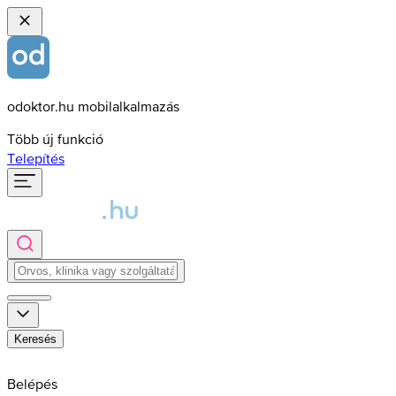
odoktor.hu mobilalkalmazás
Több új funkció
Telepítés
Keresés
Belépés