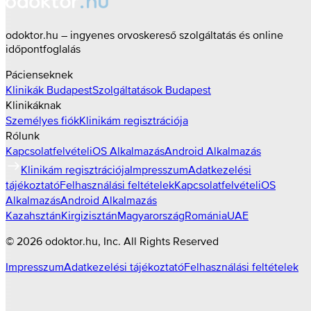
odoktor.hu – ingyenes orvoskereső szolgáltatás és online
időpontfoglalás
Pácienseknek
Klinikák
Budapest
Szolgáltatások
Budapest
Klinikáknak
Személyes fiók
Klinikám regisztrációja
Rólunk
Kapcsolatfelvétel
iOS Alkalmazás
Android Alkalmazás
Klinikám regisztrációja
Impresszum
Adatkezelési
tájékoztató
Felhasználási feltételek
Kapcsolatfelvétel
iOS
Alkalmazás
Android Alkalmazás
Kazahsztán
Kirgizisztán
Magyarország
Románia
UAE
©
2026
odoktor.hu
, Inc. All Rights Reserved
Impresszum
Adatkezelési tájékoztató
Felhasználási feltételek