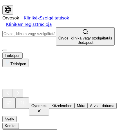
Orvosok
Klinikák
Szolgáltatások
Klinikám regisztrációja
Orvos, klinika vagy szolgáltatás
Budapest
Térképen
Térképen
Gyermek
Közelemben
Mára
A vizit dátuma
Nyelv
Kerület