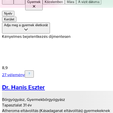
Gyermek
Közelemben
Mára
A vizit dátuma
Nyelv
Kerület
Adja meg a gyermek életkorát
Kényelmes bejelentkezés díjmentesen
8,9
27 vélemény
Dr. Hanis Eszter
Bőrgyógyász, Gyermekbőrgyógyász
Tapasztalat 31 év
Atheroma eltávolítás (Kásadaganat eltávolítás) gyermekeknek