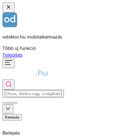
odoktor.hu mobilalkalmazás
Több új funkció
Telepítés
Keresés
Belépés