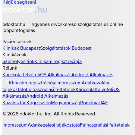
Kérjük segítsen!
odoktor.hu – ingyenes orvoskereső szolgáltatás és online
időpontfoglalás
Pácienseknek
Klinikák
Budapest
Szolgáltatások
Budapest
Klinikáknak
Személyes fiók
Klinikám regisztrációja
Rólunk
Kapcsolatfelvétel
iOS Alkalmazás
Android Alkalmazás
Klinikám regisztrációja
Impresszum
Adatkezelési
tájékoztató
Felhasználási feltételek
Kapcsolatfelvétel
iOS
Alkalmazás
Android Alkalmazás
Kazahsztán
Kirgizisztán
Magyarország
Románia
UAE
©
2026
odoktor.hu
, Inc. All Rights Reserved
Impresszum
Adatkezelési tájékoztató
Felhasználási feltételek