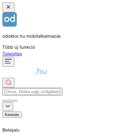
odoktor.hu mobilalkalmazás
Több új funkció
Telepítés
Keresés
Belépés