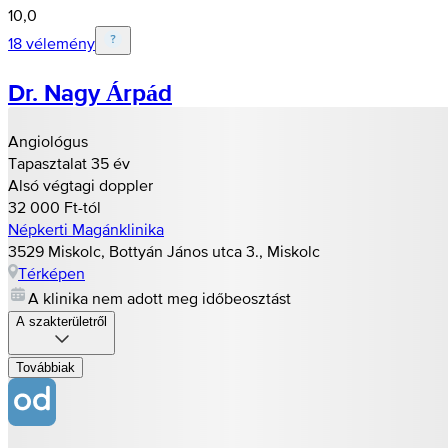
10,0
18 vélemény
Dr. Nagy Árpád
Angiológus
Tapasztalat 35 év
Alsó végtagi doppler
32 000 Ft-tól
Népkerti Magánklinika
3529 Miskolc, Bottyán János utca 3., Miskolc
Térképen
A klinika nem adott meg időbeosztást
A szakterületről
Továbbiak