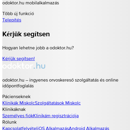
odoktor.hu mobilalkalmazás
Több új funkció
Telepítés
Kérjük segítsen
Hogyan lehetne jobb a odoktor.hu?
Kérjük segítsen!
odoktor.hu – ingyenes orvoskereső szolgáltatás és online
időpontfoglalás
Pácienseknek
Klinikák
Miskolc
Szolgáltatások
Miskolc
Klinikáknak
Személyes fiók
Klinikám regisztrációja
Rólunk
Kapcsolatfelvétel
iOS Alkalmazás
Android Alkalmazás