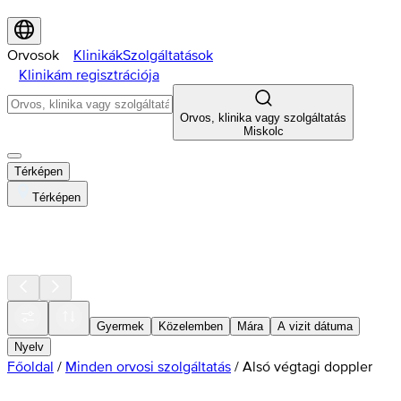
Orvosok
Klinikák
Szolgáltatások
Klinikám regisztrációja
Orvos, klinika vagy szolgáltatás
Miskolc
Térképen
Térképen
Gyermek
Közelemben
Mára
A vizit dátuma
Nyelv
Főoldal
/
Minden orvosi szolgáltatás
/
Alsó végtagi doppler