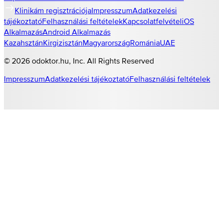
Klinikám regisztrációja
Impresszum
Adatkezelési
tájékoztató
Felhasználási feltételek
Kapcsolatfelvétel
iOS
Alkalmazás
Android Alkalmazás
Kazahsztán
Kirgizisztán
Magyarország
Románia
UAE
©
2026
odoktor.hu
, Inc. All Rights Reserved
Impresszum
Adatkezelési tájékoztató
Felhasználási feltételek