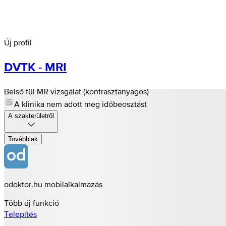
Új profil
DVTK - MRI
Belső fül MR vizsgálat (kontrasztanyagos)
A klinika nem adott meg időbeosztást
A szakterületről
Továbbiak
odoktor.hu mobilalkalmazás
Több új funkció
Telepítés