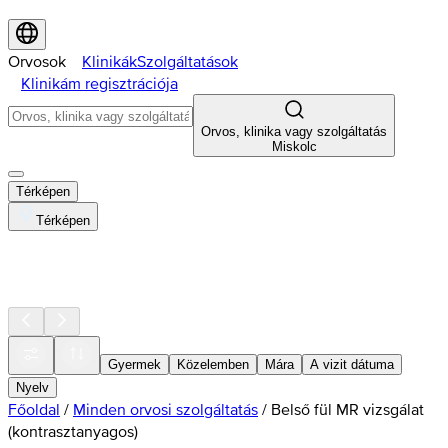
Orvosok
Klinikák
Szolgáltatások
Klinikám regisztrációja
Orvos, klinika vagy szolgáltatás
Miskolc
Térképen
Térképen
Gyermek
Közelemben
Mára
A vizit dátuma
Nyelv
Főoldal
/
Minden orvosi szolgáltatás
/
Belső fül MR vizsgálat
(kontrasztanyagos)