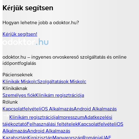
Kérjük segítsen
Hogyan lehetne jobb a odoktor.hu?
Kérjük segítsen!
odoktor.hu – ingyenes orvoskereső szolgáltatás és online
időpontfoglalás
Pácienseknek
Klinikák
Miskolc
Szolgáltatások
Miskolc
Klinikáknak
Személyes fiók
Klinikám regisztrációja
Rólunk
Kapcsolatfelvétel
iOS Alkalmazás
Android Alkalmazás
Klinikám regisztrációja
Impresszum
Adatkezelési
tájékoztató
Felhasználási feltételek
Kapcsolatfelvétel
iOS
Alkalmazás
Android Alkalmazás
Kazahsztán
Kirgizisztán
Magyarország
Románia
UAE