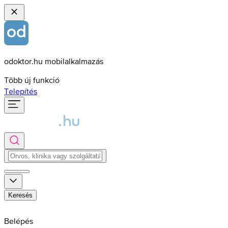
odoktor.hu mobilalkalmazás
Több új funkció
Telepítés
Keresés
Belépés