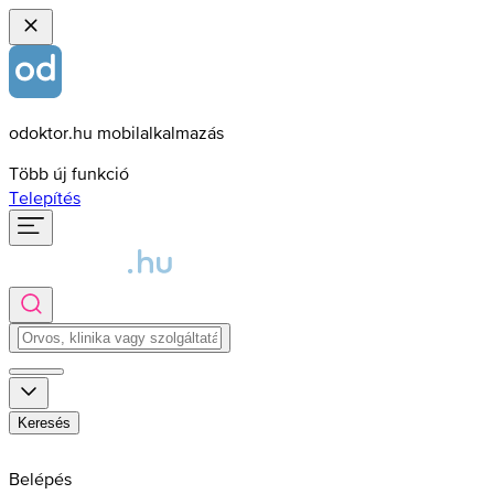
odoktor.hu mobilalkalmazás
Több új funkció
Telepítés
Keresés
Belépés