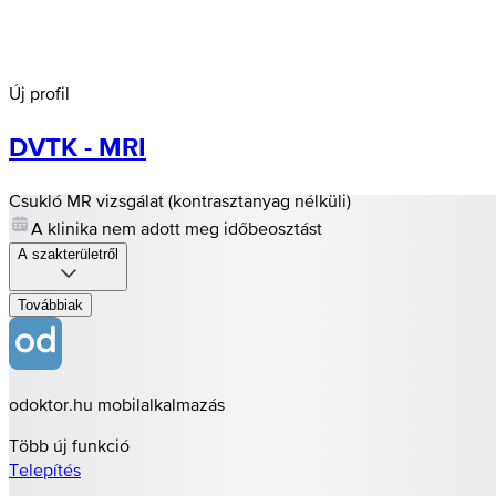
Új profil
DVTK - MRI
Csukló MR vizsgálat (kontrasztanyag nélküli)
A klinika nem adott meg időbeosztást
A szakterületről
Továbbiak
odoktor.hu mobilalkalmazás
Több új funkció
Telepítés