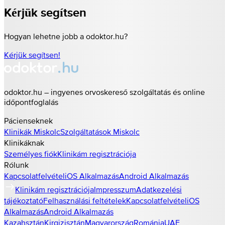
Kérjük segítsen
Hogyan lehetne jobb a odoktor.hu?
Kérjük segítsen!
odoktor.hu – ingyenes orvoskereső szolgáltatás és online
időpontfoglalás
Pácienseknek
Klinikák
Miskolc
Szolgáltatások
Miskolc
Klinikáknak
Személyes fiók
Klinikám regisztrációja
Rólunk
Kapcsolatfelvétel
iOS Alkalmazás
Android Alkalmazás
Klinikám regisztrációja
Impresszum
Adatkezelési
tájékoztató
Felhasználási feltételek
Kapcsolatfelvétel
iOS
Alkalmazás
Android Alkalmazás
Kazahsztán
Kirgizisztán
Magyarország
Románia
UAE