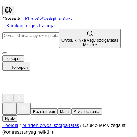
Orvosok
Klinikák
Szolgáltatások
Klinikám regisztrációja
Orvos, klinika vagy szolgáltatás
Miskolc
Térképen
Térképen
Közelemben
Mára
A vizit dátuma
Nyelv
Főoldal
/
Minden orvosi szolgáltatás
/
Csukló MR vizsgálat
(kontrasztanyag nélküli)