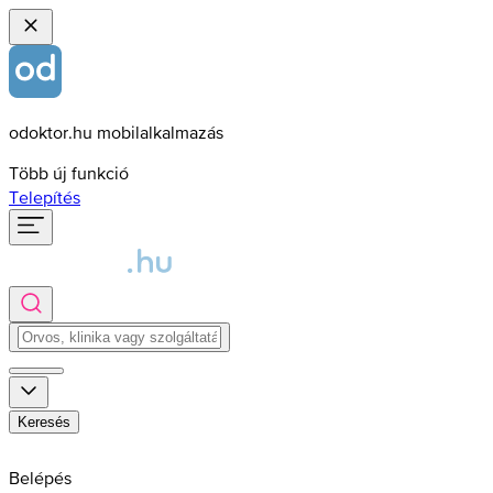
odoktor.hu mobilalkalmazás
Több új funkció
Telepítés
Keresés
Belépés