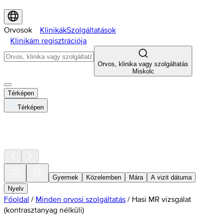
Orvosok
Klinikák
Szolgáltatások
Klinikám regisztrációja
Orvos, klinika vagy szolgáltatás
Miskolc
Térképen
Térképen
Gyermek
Közelemben
Mára
A vizit dátuma
Nyelv
Főoldal
/
Minden orvosi szolgáltatás
/
Hasi MR vizsgálat
(kontrasztanyag nélküli)