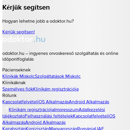
Kérjük segítsen
Hogyan lehetne jobb a odoktor.hu?
Kérjük segítsen!
odoktor.hu – ingyenes orvoskereső szolgáltatás és online
időpontfoglalás
Pácienseknek
Klinikák
Miskolc
Szolgáltatások
Miskolc
Klinikáknak
Személyes fiók
Klinikám regisztrációja
Rólunk
Kapcsolatfelvétel
iOS Alkalmazás
Android Alkalmazás
Klinikám regisztrációja
Impresszum
Adatkezelési
tájékoztató
Felhasználási feltételek
Kapcsolatfelvétel
iOS
Alkalmazás
Android Alkalmazás
Kazahsztán
Kirgizisztán
Magyarország
Románia
UAE