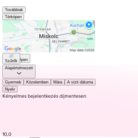
Továbbiak
Térképen
Térképen
Szűrők
Alapértelmezett
Gyermek
Közelemben
Mára
A vizit dátuma
Nyelv
Kényelmes bejelentkezés díjmentesen
10,0