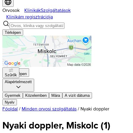
Orvosok
Klinikák
Szolgáltatások
Klinikám regisztrációja
Térképen
Térképen
Szűrők
Alapértelmezett
Gyermek
Közelemben
Mára
A vizit dátuma
Nyelv
Főoldal
/
Minden orvosi szolgáltatás
/
Nyaki doppler
Nyaki doppler, Miskolc
(
1
)