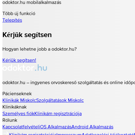
odoktor.hu mobilalkalmazás
Több új funkció
Telepítés
Kérjük segítsen
Hogyan lehetne jobb a odoktor.hu?
Kérjük segítsen!
odoktor.hu – ingyenes orvoskereső szolgáltatás és online időp
Pácienseknek
Klinikák
Miskolc
Szolgáltatások
Miskolc
Klinikáknak
Személyes fiók
Klinikám regisztrációja
Rólunk
Kapcsolatfelvétel
iOS Alkalmazás
Android Alkalmazás
Klinikám regisztrációja
Impresszum
Adatkezelési tájékoztató