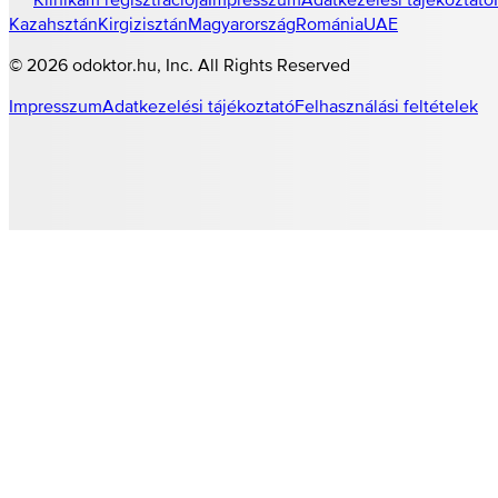
Kazahsztán
Kirgizisztán
Magyarország
Románia
UAE
©
2026
odoktor.hu
, Inc. All Rights Reserved
Impresszum
Adatkezelési tájékoztató
Felhasználási feltételek