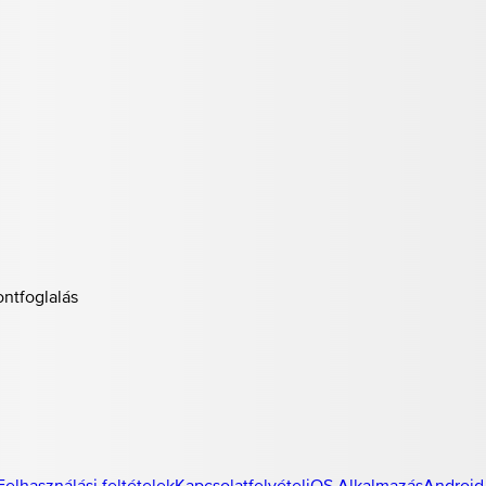
ontfoglalás
Felhasználási feltételek
Kapcsolatfelvétel
iOS Alkalmazás
Android