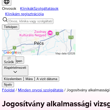
Orvosok
Klinikák
Szolgáltatások
Klinikám regisztrációja
Térképen
Térképen
Szűrők
Alapértelmezett
Közelemben
Mára
A vizit dátuma
Nyelv
Főoldal
/
Minden orvosi szolgáltatás
/
Jogosítvány alkalmassági
Jogosítvány alkalmassági vizsg