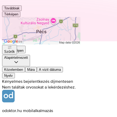
Továbbiak
Térképen
Térképen
Szűrők
Alapértelmezett
Közelemben
Mára
A vizit dátuma
Nyelv
Kényelmes bejelentkezés díjmentesen
Nem találtak orvosokat a lekérdezéshez.
odoktor.hu mobilalkalmazás