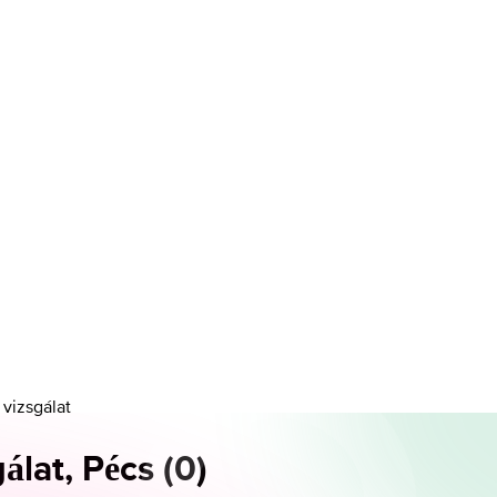
 vizsgálat
álat, Pécs
(
0
)