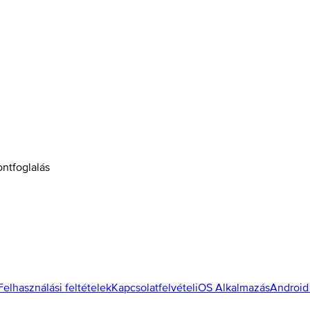
ontfoglalás
Felhasználási feltételek
Kapcsolatfelvétel
iOS Alkalmazás
Android