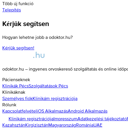
Több új funkció
Telepítés
Kérjük segítsen
Hogyan lehetne jobb a odoktor.hu?
Kérjük segítsen!
odoktor.hu – ingyenes orvoskereső szolgáltatás és online időp
Pácienseknek
Klinikák
Pécs
Szolgáltatások
Pécs
Klinikáknak
Személyes fiók
Klinikám regisztrációja
Rólunk
Kapcsolatfelvétel
iOS Alkalmazás
Android Alkalmazás
Klinikám regisztrációja
Impresszum
Adatkezelési tájékoztató
Kazahsztán
Kirgizisztán
Magyarország
Románia
UAE