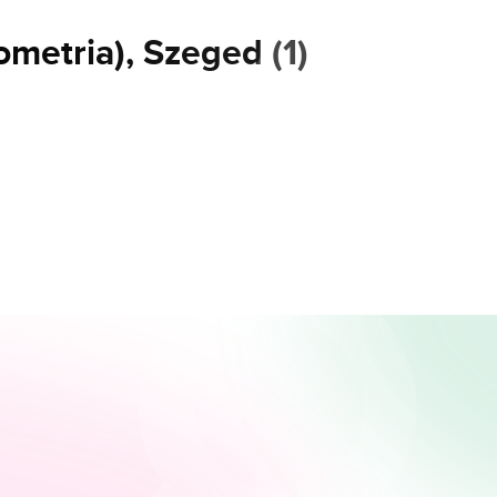
ometria), Szeged
(
1
)