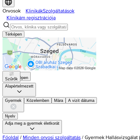
Orvosok
Klinikák
Szolgáltatások
Klinikám regisztrációja
Térképen
Térképen
Szűrők
Alapértelmezett
Gyermek
Közelemben
Mára
A vizit dátuma
Nyelv
Adja meg a gyermek életkorát
Főoldal
/
Minden orvosi szolgáltatás
/
Gyermek Hallásvizsgálat 