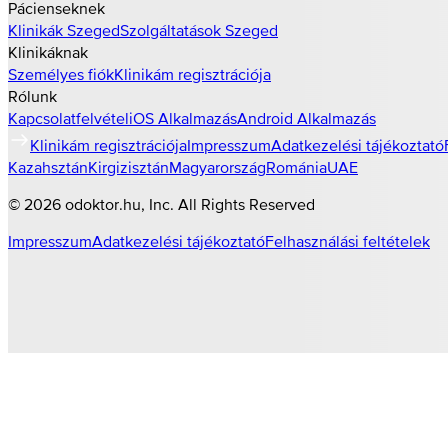
Pácienseknek
Klinikák
Szeged
Szolgáltatások
Szeged
Klinikáknak
Személyes fiók
Klinikám regisztrációja
Rólunk
Kapcsolatfelvétel
iOS Alkalmazás
Android Alkalmazás
Klinikám regisztrációja
Impresszum
Adatkezelési tájékoztató
Kazahsztán
Kirgizisztán
Magyarország
Románia
UAE
©
2026
odoktor.hu
, Inc. All Rights Reserved
Impresszum
Adatkezelési tájékoztató
Felhasználási feltételek