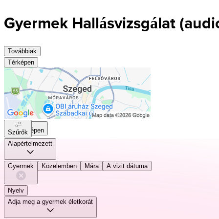
Gyermek Hallásvizsgálat (audi
Továbbiak
Térképen
Térképen
Szűrők
Alapértelmezett
Gyermek
Közelemben
Mára
A vizit dátuma
Nyelv
Adja meg a gyermek életkorát