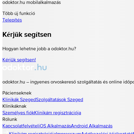
odoktor.hu mobilalkalmazás
Több új funkció
Telepítés
Kérjük segítsen
Hogyan lehetne jobb a odoktor.hu?
Kérjük segítsen!
odoktor.hu – ingyenes orvoskereső szolgáltatás és online időp
Pácienseknek
Klinikák
Szeged
Szolgáltatások
Szeged
Klinikáknak
Személyes fiók
Klinikám regisztrációja
Rólunk
Kapcsolatfelvétel
iOS Alkalmazás
Android Alkalmazás
Klinikám regisztrációja
Impresszum
Adatkezelési tájékoztató