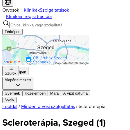
Orvosok
Klinikák
Szolgáltatások
Klinikám regisztrációja
Térképen
Térképen
Szűrők
Alapértelmezett
Gyermek
Közelemben
Mára
A vizit dátuma
Nyelv
Főoldal
/
Minden orvosi szolgáltatás
/
Scleroterápia
Scleroterápia, Szeged
(
1
)