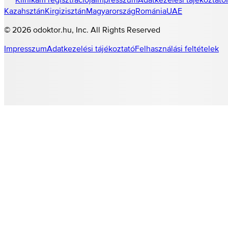
Kazahsztán
Kirgizisztán
Magyarország
Románia
UAE
©
2026
odoktor.hu
, Inc. All Rights Reserved
Impresszum
Adatkezelési tájékoztató
Felhasználási feltételek