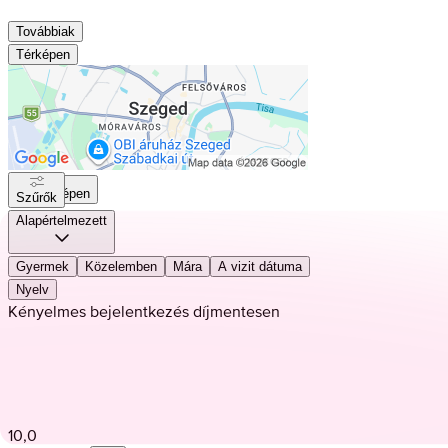
Továbbiak
Térképen
Térképen
Szűrők
Alapértelmezett
Gyermek
Közelemben
Mára
A vizit dátuma
Nyelv
Kényelmes bejelentkezés díjmentesen
10,0