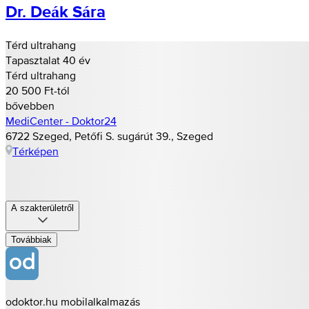
Dr. Deák Sára
Térd ultrahang
Tapasztalat 40 év
Térd ultrahang
20 500 Ft-tól
bővebben
MediCenter - Doktor24
6722 Szeged, Petőfi S. sugárút 39., Szeged
Térképen
A szakterületről
Továbbiak
odoktor.hu mobilalkalmazás