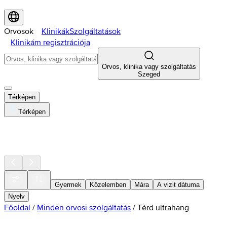
Orvosok
Klinikák
Szolgáltatások
Klinikám regisztrációja
Orvos, klinika vagy szolgáltatás
Szeged
Térképen
Térképen
Gyermek
Közelemben
Mára
A vizit dátuma
Nyelv
Főoldal
/
Minden orvosi szolgáltatás
/
Térd ultrahang