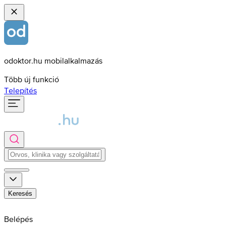
odoktor.hu mobilalkalmazás
Több új funkció
Telepítés
Keresés
Belépés