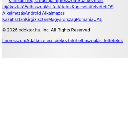
Klinikám regisztrációja
Impresszum
Adatkezelési
tájékoztató
Felhasználási feltételek
Kapcsolatfelvétel
iOS
Alkalmazás
Android Alkalmazás
Kazahsztán
Kirgizisztán
Magyarország
Románia
UAE
©
2026
odoktor.hu
, Inc. All Rights Reserved
Impresszum
Adatkezelési tájékoztató
Felhasználási feltételek