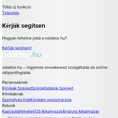
Több új funkció
Telepítés
Kérjük segítsen
Hogyan lehetne jobb a odoktor.hu?
Kérjük segítsen!
odoktor.hu – ingyenes orvoskereső szolgáltatás és online
időpontfoglalás
Pácienseknek
Klinikák
Szeged
Szolgáltatások
Szeged
Klinikáknak
Személyes fiók
Klinikám regisztrációja
Rólunk
Kapcsolatfelvétel
iOS Alkalmazás
Android Alkalmazás