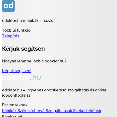
odoktor.hu mobilalkalmazás
Több új funkció
Telepítés
Kérjük segítsen
Hogyan lehetne jobb a odoktor.hu?
Kérjük segítsen!
odoktor.hu – ingyenes orvoskereső szolgáltatás és online
időpontfoglalás
Pácienseknek
Klinikák
Székesfehérvár
Szolgáltatások
Székesfehérvár
Klinikáknak