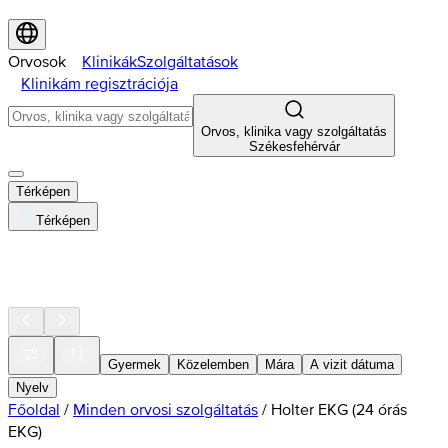
Orvosok
Klinikák
Szolgáltatások
Klinikám regisztrációja
Orvos, klinika vagy szolgáltatás
Székesfehérvár
Térképen
Térképen
Gyermek
Közelemben
Mára
A vizit dátuma
Nyelv
Főoldal
/
Minden orvosi szolgáltatás
/
Holter EKG (24 órás
EKG)