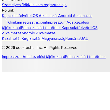
Személyes fiók
Klinikám regisztrációja
Rólunk
Kapcsolatfelvétel
iOS Alkalmazás
Android Alkalmazás
Klinikám regisztrációja
Impresszum
Adatkezelési
tájékoztató
Felhasználási feltételek
Kapcsolatfelvétel
iOS
Alkalmazás
Android Alkalmazás
Kazahsztán
Kirgizisztán
Magyarország
Románia
UAE
©
2026
odoktor.hu
, Inc. All Rights Reserved
Impresszum
Adatkezelési tájékoztató
Felhasználási feltételek