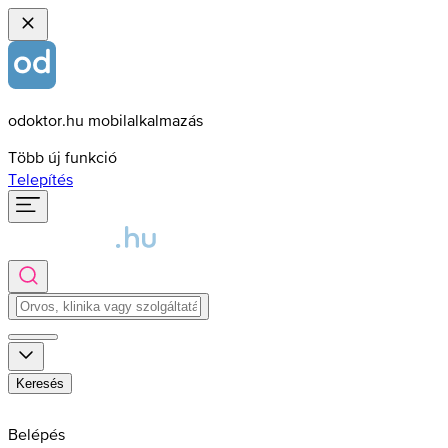
odoktor.hu mobilalkalmazás
Több új funkció
Telepítés
Keresés
Belépés