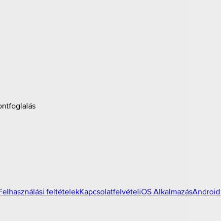
ontfoglalás
Felhasználási feltételek
Kapcsolatfelvétel
iOS Alkalmazás
Android