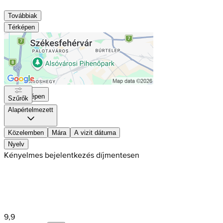
Továbbiak
Térképen
Térképen
Szűrők
Alapértelmezett
Közelemben
Mára
A vizit dátuma
Nyelv
Kényelmes bejelentkezés díjmentesen
9,9