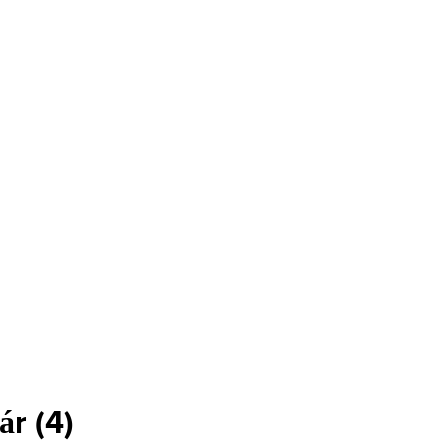
ár
(
4
)