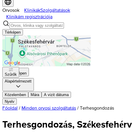
Orvosok
Klinikák
Szolgáltatások
Klinikám regisztrációja
Térképen
Térképen
Szűrők
Alapértelmezett
Közelemben
Mára
A vizit dátuma
Nyelv
Főoldal
/
Minden orvosi szolgáltatás
/
Terhesgondozás
Terhesgondozás, Székesfehérv