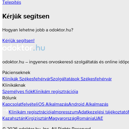
Telepítés
Kérjük segítsen
Hogyan lehetne jobb a odoktor.hu?
Kérjük segítsen!
odoktor.hu – ingyenes orvoskereső szolgáltatás és online időp
Pácienseknek
Klinikák
Székesfehérvár
Szolgáltatások
Székesfehérvár
Klinikáknak
Személyes fiók
Klinikám regisztrációja
Rólunk
Kapcsolatfelvétel
iOS Alkalmazás
Android Alkalmazás
Klinikám regisztrációja
Impresszum
Adatkezelési tájékoztató
Kazahsztán
Kirgizisztán
Magyarország
Románia
UAE
©
2026
odoktor.hu
, Inc. All Rights Reserved