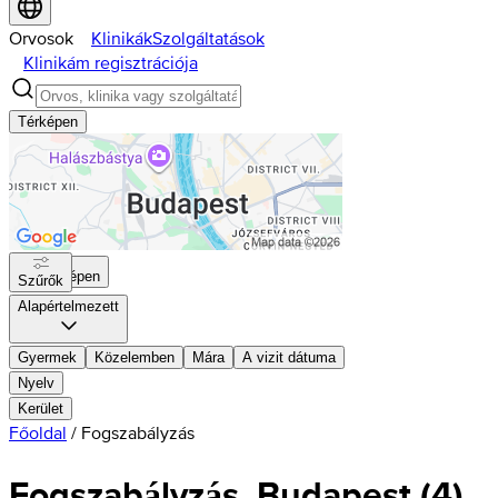
Orvosok
Klinikák
Szolgáltatások
Klinikám regisztrációja
Térképen
Térképen
Szűrők
Alapértelmezett
Gyermek
Közelemben
Mára
A vizit dátuma
Nyelv
Kerület
Főoldal
/
Fogszabályzás
Fogszabályzás, Budapest
(
4
)