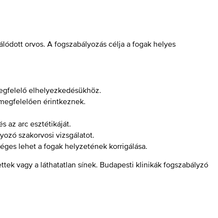
álódott orvos. A fogszabályozás célja a fogak helyes
megfelelő elhelyezkedésükhöz.
 megfelelően érintkeznek.
s az arc esztétikáját.
yozó szakorvosi vizsgálatot.
éges lehet a fogak helyzetének korrigálása.
ek vagy a láthatatlan sínek. Budapesti klinikák fogszabályzó