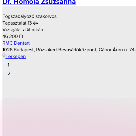
Dr. Homola Zsuzsanna
Fogszabályozó szakorvos
Tapasztalat 13 év
Vizsgálat a klinikán
46 200 Ft
RMC Dentart
1026 Budapest, Rózsakert Bevásárlóközpont, Gábor Áron u. 74–
Térképen
1
2