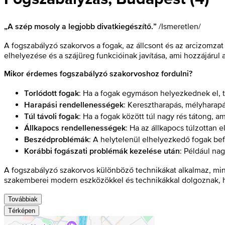
/Ismeretlen/
„A szép mosoly a legjobb divatkiegészítő.”
A fogszabályzó szakorvos a fogak, az állcsont és az arcizomzat
elhelyezése és a szájüreg funkcióinak javítása, ami hozzájárul 
Mikor érdemes fogszabályzó szakorvoshoz fordulni?
: Ha a fogak egymáson helyezkednek el, 
Torlódott fogak
: Keresztharapás, mélyharapá
Harapási rendellenességek
: Ha a fogak között túl nagy rés tátong, 
Túl távoli fogak
: Ha az állkapocs túlzottan e
Állkapocs rendellenességek
: A helytelenül elhelyezkedő fogak bef
Beszédproblémák
: Például na
Korábbi fogászati problémák kezelése után
A fogszabályzó szakorvos különböző technikákat alkalmaz, mint
szakemberei modern eszközökkel és technikákkal dolgoznak, h
Továbbiak
Térképen