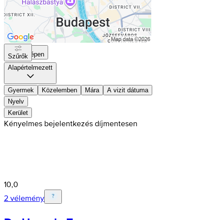
Térképen
Szűrők
Alapértelmezett
Gyermek
Közelemben
Mára
A vizit dátuma
Nyelv
Kerület
Kényelmes bejelentkezés díjmentesen
10,0
2 vélemény