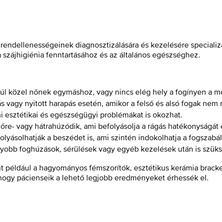
 rendellenességeinek diagnosztizálására és kezelésére specializ
a szájhigiénia fenntartásához és az általános egészséghez.
túl közel nőnek egymáshoz, vagy nincs elég hely a fogínyen a 
s vagy nyitott harapás esetén, amikor a felső és alsó fogak nem
ami esztétikai és egészségügyi problémákat is okozhat.
lőre- vagy hátrahúzódik, ami befolyásolja a rágás hatékonyságát é
olyásolhatják a beszédet is, ami szintén indokolhatja a fogszabál
gyobb foghúzások, sérülések vagy egyéb kezelések után is szüks
 például a hagyományos fémszorítók, esztétikus kerámia brackett
ogy pácienseik a lehető legjobb eredményeket érhessék el.