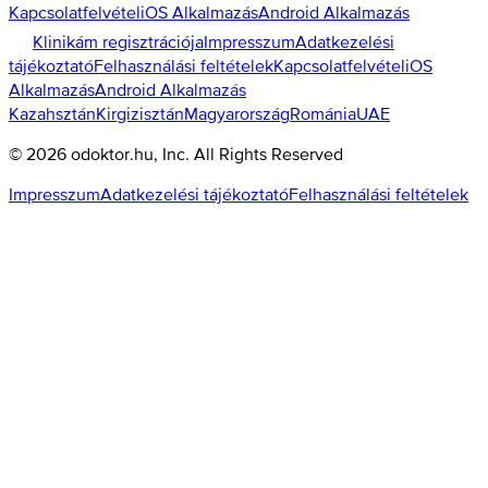
Kapcsolatfelvétel
iOS Alkalmazás
Android Alkalmazás
Klinikám regisztrációja
Impresszum
Adatkezelési
tájékoztató
Felhasználási feltételek
Kapcsolatfelvétel
iOS
Alkalmazás
Android Alkalmazás
Kazahsztán
Kirgizisztán
Magyarország
Románia
UAE
©
2026
odoktor.hu
, Inc. All Rights Reserved
Impresszum
Adatkezelési tájékoztató
Felhasználási feltételek