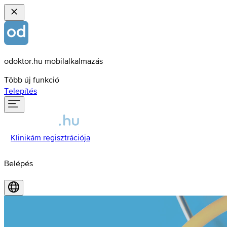
odoktor.hu mobilalkalmazás
Több új funkció
Telepítés
Klinikám regisztrációja
Belépés