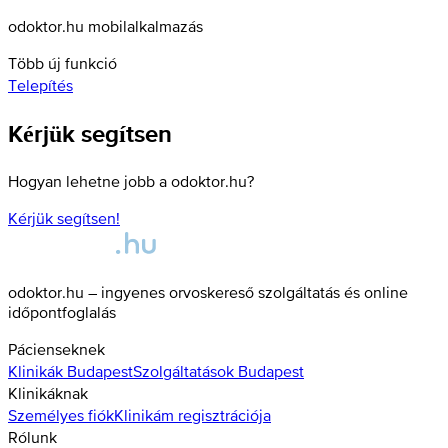
odoktor.hu mobilalkalmazás
Több új funkció
Telepítés
Kérjük segítsen
Hogyan lehetne jobb a odoktor.hu?
Kérjük segítsen!
odoktor.hu – ingyenes orvoskereső szolgáltatás és online
időpontfoglalás
Pácienseknek
Klinikák
Budapest
Szolgáltatások
Budapest
Klinikáknak
Személyes fiók
Klinikám regisztrációja
Rólunk