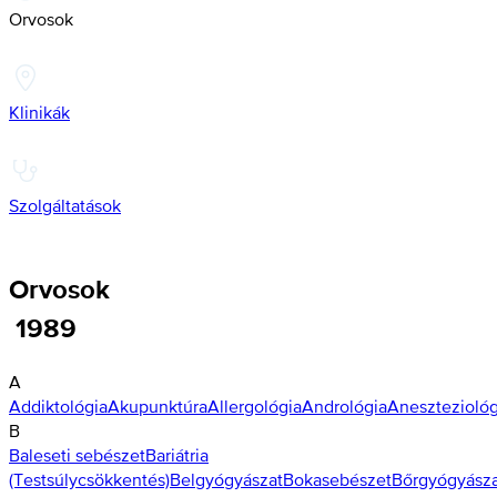
Orvosok
Klinikák
Szolgáltatások
Orvosok
1989
A
Addiktológia
Akupunktúra
Allergológia
Andrológia
Aneszteziológ
B
Baleseti sebészet
Bariátria
(Testsúlycsökkentés)
Belgyógyászat
Bokasebészet
Bőrgyógyász