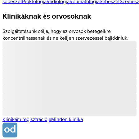
sebészet
Proktológia
Radiológia
Reumatológia
Sebészet
Szemész
Klinikáknak és orvosoknak
Szolgáltatásunk célja, hogy az orvosok betegeikre
koncentrálhassanak és ne kelljen szervezéssel bajlódniuk.
Klinikám regisztrációja
Minden klinika