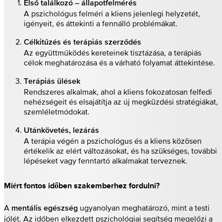
Első találkozó – állapotfelmérés
A pszichológus felméri a kliens jelenlegi helyzetét,
igényeit, és áttekinti a fennálló problémákat.
Célkitűzés és terápiás szerződés
Az együttműködés kereteinek tisztázása, a terápiás
célok meghatározása és a várható folyamat áttekintése.
Terápiás ülések
Rendszeres alkalmak, ahol a kliens fokozatosan felfedi
nehézségeit és elsajátítja az új megküzdési stratégiákat,
szemléletmódokat.
Utánkövetés, lezárás
A terápia végén a pszichológus és a kliens közösen
értékelik az elért változásokat, és ha szükséges, további
lépéseket vagy fenntartó alkalmakat terveznek.
Miért fontos időben szakemberhez fordulni?
A
ugyanolyan meghatározó, mint a testi
mentális egészség
jólét. Az időben elkezdett pszichológiai segítség megelőzi a