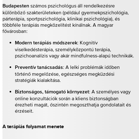
számos pszichológus áll rendelkezésre
Budapesten
különböző szakterületeken (például gyermekpszichológia,
párterápia, sportpszichológia, klinikai pszichológia), és
többféle terápiás megközelítést kínálnak. A magyar
fővárosban:
: Kognitív
Modern terápiás módszerek
viselkedésterápia, személyközpontú terápia,
pszichoanalízis vagy akár mindfulness-alapú technikák.
: A lelki problémák időben
Preventív tanácsadás
történő megelőzése, egészséges megküzdési
stratégiák kialakítása.
: A személyes vagy
Biztonságos, támogató környezet
online konzultációk során a kliens biztonságban
érezheti magát, őszintén megoszthatja gondolatait és
érzéseit.
A terápiás folyamat menete