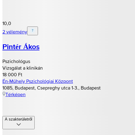
10,0
2 vélemény
Pintér Ákos
Pszichológus
Vizsgálat a klinikán
18 000 Ft
Én-Műhely Pszichológiai Központ
1085, Budapest, Csepreghy utca 1-3., Budapest
Térképen
A szakterületről