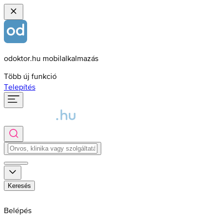
odoktor.hu mobilalkalmazás
Több új funkció
Telepítés
Keresés
Belépés