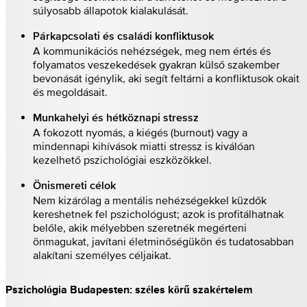
súlyosabb állapotok kialakulását.
Párkapcsolati és családi konfliktusok
A kommunikációs nehézségek, meg nem értés és
folyamatos veszekedések gyakran külső szakember
bevonását igénylik, aki segít feltárni a konfliktusok okait
és megoldásait.
Munkahelyi és hétköznapi stressz
A fokozott nyomás, a kiégés (burnout) vagy a
mindennapi kihívások miatti stressz is kiválóan
kezelhető pszichológiai eszközökkel.
Önismereti célok
Nem kizárólag a mentális nehézségekkel küzdők
kereshetnek fel pszichológust; azok is profitálhatnak
belőle, akik mélyebben szeretnék megérteni
önmagukat, javítani életminőségükön és tudatosabban
alakítani személyes céljaikat.
Pszichológia Budapesten: széles körű szakértelem