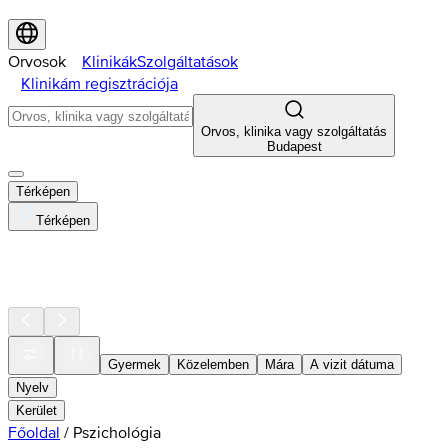
Orvosok
Klinikák
Szolgáltatások
Klinikám regisztrációja
Orvos, klinika vagy szolgáltatás
Budapest
Térképen
Térképen
Gyermek
Közelemben
Mára
A vizit dátuma
Nyelv
Kerület
Főoldal
/
Pszichológia