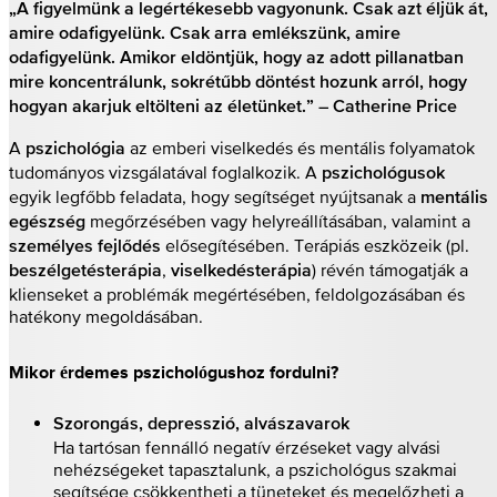
„A figyelmünk a legértékesebb vagyonunk. Csak azt éljük át,
amire odafigyelünk. Csak arra emlékszünk, amire
odafigyelünk. Amikor eldöntjük, hogy az adott pillanatban
mire koncentrálunk, sokrétűbb döntést hozunk arról, hogy
hogyan akarjuk eltölteni az életünket.” – Catherine Price
A
az emberi viselkedés és mentális folyamatok
pszichológia
tudományos vizsgálatával foglalkozik. A
pszichológusok
egyik legfőbb feladata, hogy segítséget nyújtsanak a
mentális
megőrzésében vagy helyreállításában, valamint a
egészség
elősegítésében. Terápiás eszközeik (pl.
személyes fejlődés
,
) révén támogatják a
beszélgetésterápia
viselkedésterápia
klienseket a problémák megértésében, feldolgozásában és
hatékony megoldásában.
Mikor érdemes pszichológushoz fordulni?
Szorongás, depresszió, alvászavarok
Ha tartósan fennálló negatív érzéseket vagy alvási
nehézségeket tapasztalunk, a pszichológus szakmai
segítsége csökkentheti a tüneteket és megelőzheti a