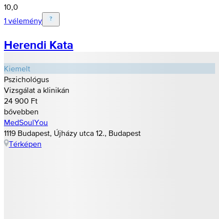
10,0
1 vélemény
Herendi Kata
Kiemelt
Pszichológus
Vizsgálat a klinikán
24 900 Ft
bővebben
MedSoulYou
1119 Budapest, Újházy utca 12., Budapest
Térképen