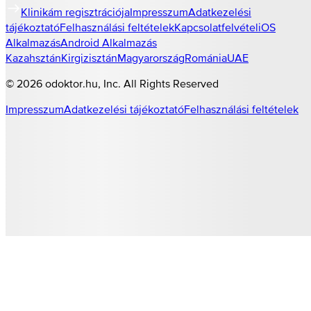
Klinikám regisztrációja
Impresszum
Adatkezelési
tájékoztató
Felhasználási feltételek
Kapcsolatfelvétel
iOS
Alkalmazás
Android Alkalmazás
Kazahsztán
Kirgizisztán
Magyarország
Románia
UAE
©
2026
odoktor.hu
, Inc. All Rights Reserved
Impresszum
Adatkezelési tájékoztató
Felhasználási feltételek