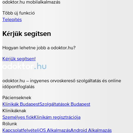
odoktor.hu mobilalkalmazás
Több új funkció
Telepítés
Kérjük segítsen
Hogyan lehetne jobb a odoktor.hu?
Kérjük segítsen!
odoktor.hu – ingyenes orvoskereső szolgáltatás és online
időpontfoglalás
Pácienseknek
Klinikák
Budapest
Szolgáltatások
Budapest
Klinikáknak
Személyes fiók
Klinikám regisztrációja
Rólunk
Kapcsolatfelvétel
iOS Alkalmazás
Android Alkalmazás