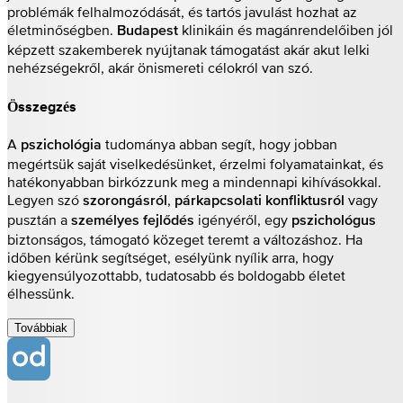
problémák felhalmozódását, és tartós javulást hozhat az
életminőségben.
klinikáin és magánrendelőiben jól
Budapest
képzett szakemberek nyújtanak támogatást akár akut lelki
nehézségekről, akár önismereti célokról van szó.
Összegzés
A
tudománya abban segít, hogy jobban
pszichológia
megértsük saját viselkedésünket, érzelmi folyamatainkat, és
hatékonyabban birkózzunk meg a mindennapi kihívásokkal.
Legyen szó
,
vagy
szorongásról
párkapcsolati konfliktusról
pusztán a
igényéről, egy
személyes fejlődés
pszichológus
biztonságos, támogató közeget teremt a változáshoz. Ha
időben kérünk segítséget, esélyünk nyílik arra, hogy
kiegyensúlyozottabb, tudatosabb és boldogabb életet
élhessünk.
Továbbiak