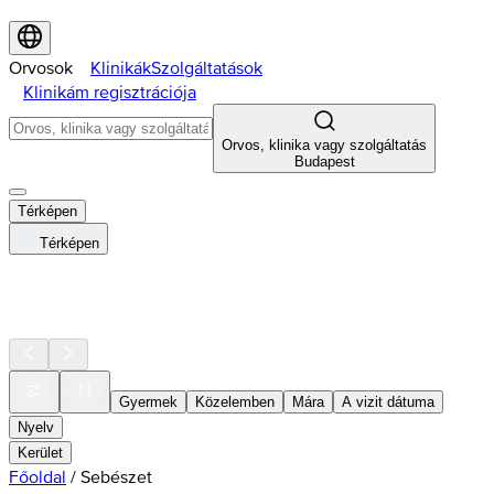
Orvosok
Klinikák
Szolgáltatások
Klinikám regisztrációja
Orvos, klinika vagy szolgáltatás
Budapest
Térképen
Térképen
Gyermek
Közelemben
Mára
A vizit dátuma
Nyelv
Kerület
Főoldal
/
Sebészet