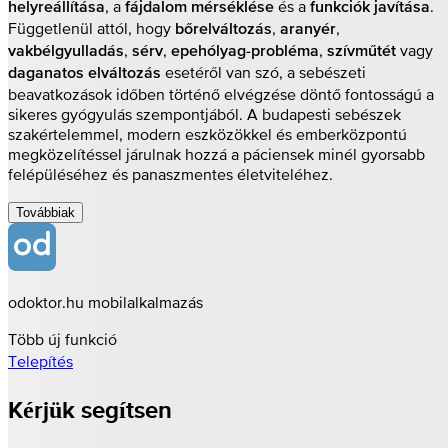
, a
és a
.
helyreállítása
fájdalom mérséklése
funkciók javítása
Függetlenül attól, hogy
,
,
bőrelváltozás
aranyér
,
,
,
vagy
vakbélgyulladás
sérv
epehólyag-probléma
szívműtét
esetéről van szó, a sebészeti
daganatos elváltozás
beavatkozások időben történő elvégzése döntő fontosságú a
sikeres gyógyulás szempontjából. A budapesti sebészek
szakértelemmel, modern eszközökkel és emberközpontú
megközelítéssel járulnak hozzá a páciensek minél gyorsabb
felépüléséhez és panaszmentes életviteléhez.
Továbbiak
odoktor.hu mobilalkalmazás
Több új funkció
Telepítés
Kérjük segítsen