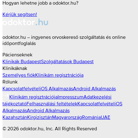
Hogyan lehetne jobb a odoktor.hu?
Kérjük segítsen!
odoktor.hu – ingyenes orvoskereső szolgáltatás és online
időpontfoglalás
Pácienseknek
Klinikák
Budapest
Szolgáltatások
Budapest
Klinikáknak
Személyes fiók
Klinikám regisztrációja
Rólunk
Kapcsolatfelvétel
iOS Alkalmazás
Android Alkalmazás
Klinikám regisztrációja
Impresszum
Adatkezelési
tájékoztató
Felhasználási feltételek
Kapcsolatfelvétel
iOS
Alkalmazás
Android Alkalmazás
Kazahsztán
Kirgizisztán
Magyarország
Románia
UAE
©
2026
odoktor.hu
, Inc. All Rights Reserved