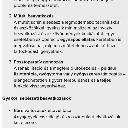
probléma természetét.
Műtéti beavatkozás
A műtét során a sebész a legmodernebb technikákkal
és eszközökkel igyekszik minimalizálni az invazív
beavatkozást és a szövődmények kockázatát. Egyes
esetekben az operáció
keretében is
egynapos ellátás
megvalósulhat, míg más műtétek hosszabb kórházi
tartózkodást igényelnek.
Posztoperatív gondozás
A rehabilitáció és a megfelelő utókezelés – például
,
vagy
támogatás –
fizioterápia
gyógytorna
gyógyszeres
elengedhetetlen a gyors felépüléshez és a teljes
funkció visszanyeréséhez.
Gyakori sebészeti beavatkozások
Bőrelváltozások eltávolítása
Anyajegyek, ciszták, jó- és rosszindulatú elváltozások
kezelésére.