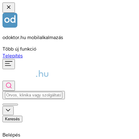
odoktor.hu mobilalkalmazás
Több új funkció
Telepítés
Keresés
Belépés