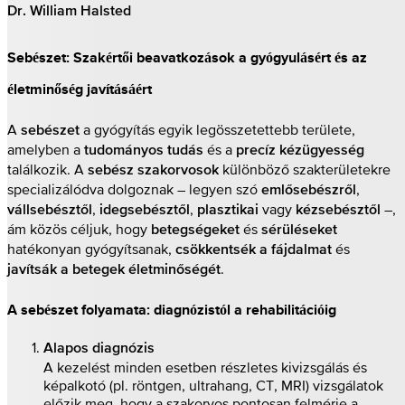
Dr. William Halsted
Sebészet: Szakértői beavatkozások a gyógyulásért és az
életminőség javításáért
A
a gyógyítás egyik legösszetettebb területe,
sebészet
amelyben a
és a
tudományos tudás
precíz kézügyesség
találkozik. A
különböző szakterületekre
sebész szakorvosok
specializálódva dolgoznak – legyen szó
,
emlősebészről
,
,
vagy
–,
vállsebésztől
idegsebésztől
plasztikai
kézsebésztől
ám közös céljuk, hogy
és
betegségeket
sérüléseket
hatékonyan gyógyítsanak,
és
csökkentsék a fájdalmat
.
javítsák a betegek életminőségét
A sebészet folyamata: diagnózistól a rehabilitációig
Alapos diagnózis
A kezelést minden esetben részletes kivizsgálás és
képalkotó (pl. röntgen, ultrahang, CT, MRI) vizsgálatok
előzik meg, hogy a szakorvos pontosan felmérje a