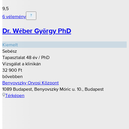
9,5
6 vélemény
Dr. Wéber György PhD
Kiemelt
Sebész
Tapasztalat 48 év / PhD
Vizsgálat a klinikán
32 900 Ft
bővebben
Benyovszky Orvosi Központ
1089 Budapest, Benyovszky Móric u. 10., Budapest
Térképen