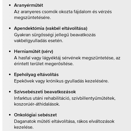
Aranyérműtét
Az aranyeres csomók okozta fájdalom és vérzés
megszüntetésére.
Apendektómia (vakbél eltávolítása)
Gyakran sürgősségi jellegű beavatkozás
vakbélgyulladás esetén.
Herniaműtét (sérv)
A hasfal vagy lágyéktáj sérvének megszüntetése, az
érintett terület megerősítése.
Epehólyag eltávolítás
Epekövek vagy krónikus gyulladás kezelésére.
Szívsebészeti beavatkozások
Infarktus utáni rehabilitáció, szívbillentyűműtétek,
koszorúér-áthidalások.
Onkológiai sebészet
Daganatok műtéti eltávolítása, rákos elváltozások
kezelése.