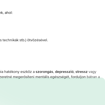
k, ahol:
s technikák stb.) ötvözésével.
pia hatékony eszköz a
,
,
vagy
szorongás
depresszió
stressz
eretné megerősíteni mentális egészségét, forduljon bátran a