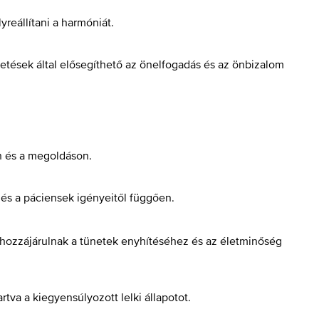
reállítani a harmóniát.
getések által elősegíthető az önelfogadás és az önbizalom
n és a megoldáson.
 és a páciensek igényeitől függően.
d hozzájárulnak a tünetek enyhítéséhez és az életminőség
va a kiegyensúlyozott lelki állapotot.