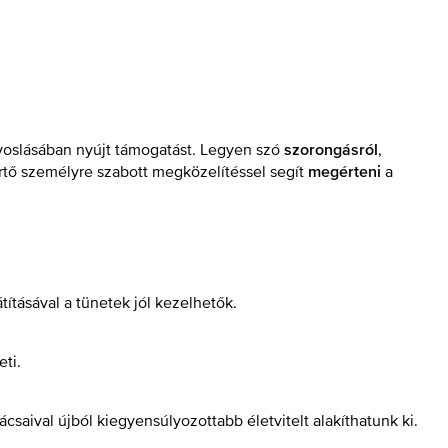
rvoslásában nyújt támogatást. Legyen szó
,
szorongásról
rtő személyre szabott megközelítéssel segít
a
megérteni
tásával a tünetek jól kezelhetők.
eti.
saival újból kiegyensúlyozottabb életvitelt alakíthatunk ki.