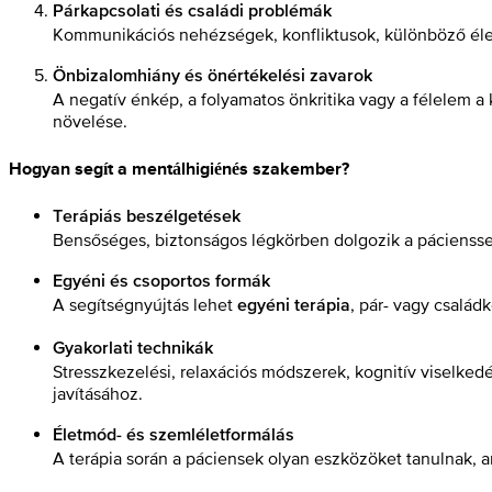
Párkapcsolati és családi problémák
Kommunikációs nehézségek, konfliktusok, különböző életc
Önbizalomhiány és önértékelési zavarok
A negatív énkép, a folyamatos önkritika vagy a félelem a
növelése.
Hogyan segít a mentálhigiénés szakember?
Terápiás beszélgetések
Bensőséges, biztonságos légkörben dolgozik a páciensse
Egyéni és csoportos formák
A segítségnyújtás lehet
, pár- vagy család
egyéni terápia
Gyakorlati technikák
Stresszkezelési, relaxációs módszerek, kognitív viselke
javításához.
Életmód- és szemléletformálás
A terápia során a páciensek olyan eszközöket tanulnak, a