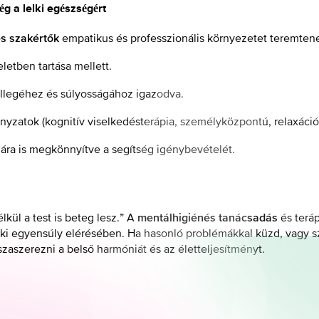
 a lelki egészségért
empatikus és professzionális környezetet teremtene
s szakértők
letben tartása mellett.
ellegéhez és súlyosságához igazodva.
ányzatok (kognitív viselkedésterápia, személyközpontú, relaxáció
ámára is megkönnyítve a segítség igénybevételét.
kül a test is beteg lesz.” A
és terá
mentálhigiénés tanácsadás
ki egyensúly elérésében. Ha hasonló problémákkal küzd, vagy sz
aszerezni a belső harmóniát és az életteljesítményt.