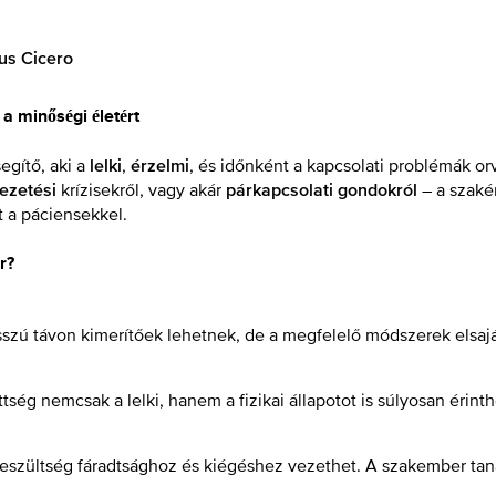
ius Cicero
a minőségi életért
egítő, aki a
,
, és időnként a kapcsolati problémák o
lelki
érzelmi
krízisekről, vagy akár
– a szaké
vezetési
párkapcsolati gondokról
t a páciensekkel.
r?
zú távon kimerítőek lehetnek, de a megfelelő módszerek elsajátí
ség nemcsak a lelki, hanem a fizikai állapotot is súlyosan érinth
eszültség fáradtsághoz és kiégéshez vezethet. A szakember tanác