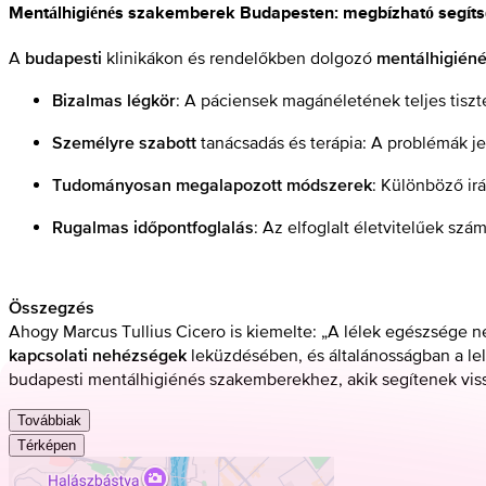
Mentálhigiénés szakemberek Budapesten: megbízható segítség
A
klinikákon és rendelőkben dolgozó
budapesti
mentálhigiéné
: A páciensek magánéletének teljes tiszte
Bizalmas légkör
tanácsadás és terápia: A problémák j
Személyre szabott
: Különböző ir
Tudományosan megalapozott módszerek
: Az elfoglalt életvitelűek sz
Rugalmas időpontfoglalás
Összegzés
Ahogy Marcus Tullius Cicero is kiemelte: „A lélek egészsége nél
leküzdésében, és általánosságban a lel
kapcsolati nehézségek
budapesti mentálhigiénés szakemberekhez, akik segítenek vissz
Továbbiak
Térképen