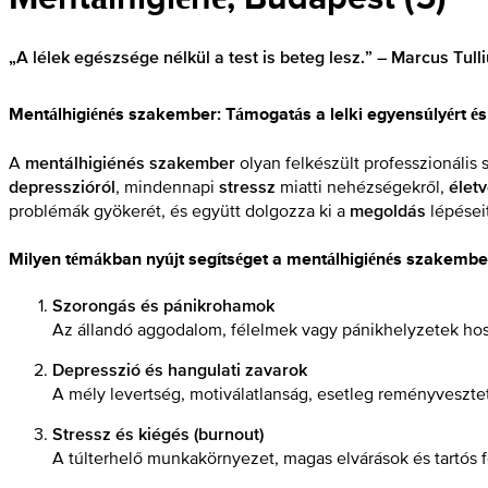
„A lélek egészsége nélkül a test is beteg lesz.” – Marcus Tull
Mentálhigiénés szakember: Támogatás a lelki egyensúlyért és 
A
olyan felkészült professzionális s
mentálhigiénés szakember
, mindennapi
miatti nehézségekről,
depresszióról
stressz
élet
problémák gyökerét, és együtt dolgozza ki a
lépései
megoldás
Milyen témákban nyújt segítséget a mentálhigiénés szakembe
Szorongás és pánikrohamok
Az állandó aggodalom, félelmek vagy pánikhelyzetek hoss
Depresszió és hangulati zavarok
A mély levertség, motiválatlanság, esetleg reményvesztett
Stressz és kiégés (burnout)
A túlterhelő munkakörnyezet, magas elvárások és tartós f