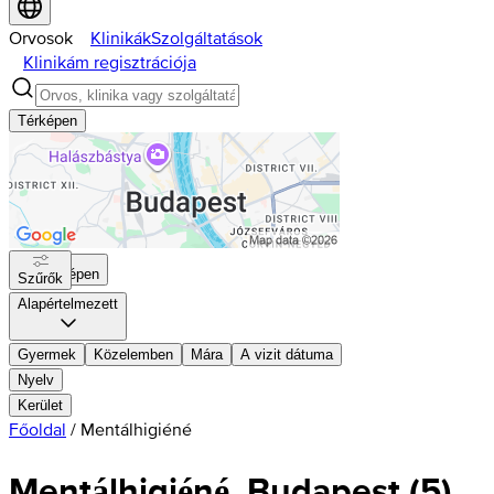
Orvosok
Klinikák
Szolgáltatások
Klinikám regisztrációja
Térképen
Térképen
Szűrők
Alapértelmezett
Gyermek
Közelemben
Mára
A vizit dátuma
Nyelv
Kerület
Főoldal
/
Mentálhigiéné
Mentálhigiéné, Budapest
(
5
)