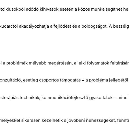
iklusokból adódó kihívások esetén a közös munka segíthet hely
 kudarctól akadályozhatja a fejlődést és a boldogságot. A beszél
l a problémák mélyebb megértésén, a lelki folyamatok feltárásá
konzultáció, esetleg csoportos támogatás – a probléma jellegétől
désterápiás technikák, kommunikációfejlesztő gyakorlatok – min
melyekkel sikeresen kezelhetik a jövőbeni nehézségeket, fenntart