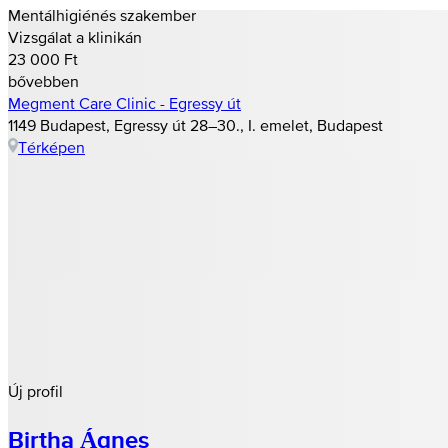
Mentálhigiénés szakember
Vizsgálat a klinikán
23 000 Ft
bővebben
Megment Care Clinic - Egressy út
1149 Budapest, Egressy út 28–30., I. emelet, Budapest
Térképen
Új profil
Birtha Ágnes