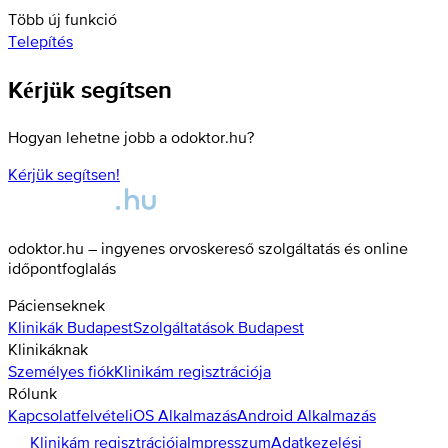
Több új funkció
Telepítés
Kérjük segítsen
Hogyan lehetne jobb a odoktor.hu?
Kérjük segítsen!
odoktor.hu – ingyenes orvoskereső szolgáltatás és online
időpontfoglalás
Pácienseknek
Klinikák
Budapest
Szolgáltatások
Budapest
Klinikáknak
Személyes fiók
Klinikám regisztrációja
Rólunk
Kapcsolatfelvétel
iOS Alkalmazás
Android Alkalmazás
Klinikám regisztrációja
Impresszum
Adatkezelési