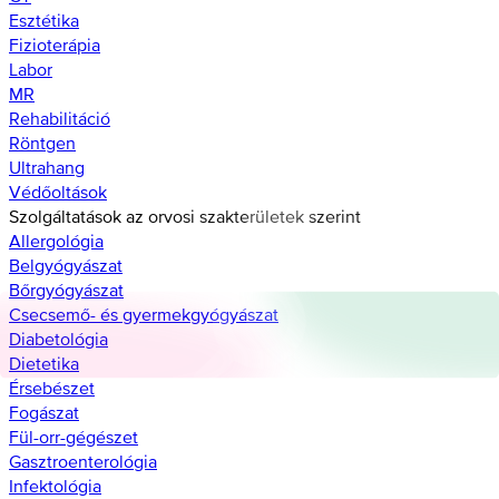
Esztétika
Fizioterápia
Labor
MR
Rehabilitáció
Röntgen
Ultrahang
Védőoltások
Szolgáltatások az orvosi szakterületek szerint
Allergológia
Belgyógyászat
Bőrgyógyászat
Csecsemő- és gyermekgyógyászat
Diabetológia
Dietetika
Érsebészet
Fogászat
Fül-orr-gégészet
Gasztroenterológia
Infektológia