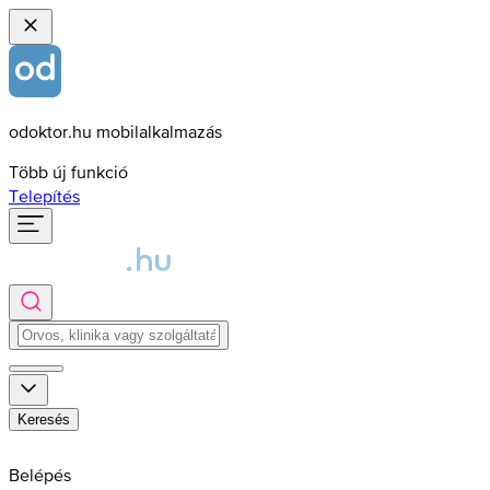
odoktor.hu mobilalkalmazás
Több új funkció
Telepítés
Keresés
Belépés