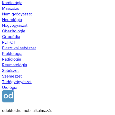
Kardiológia
Masszázs
Nemigyógyászat
Neurológia
Nőgyógyászat
Obezitológia
Ortopédia
PET-CT
Plasztikai sebészet
Proktológia
Radiológia
Reumatológia
Sebészet
Szemészet
Tüdőgyógyászat
Urológia
odoktor.hu mobilalkalmazás