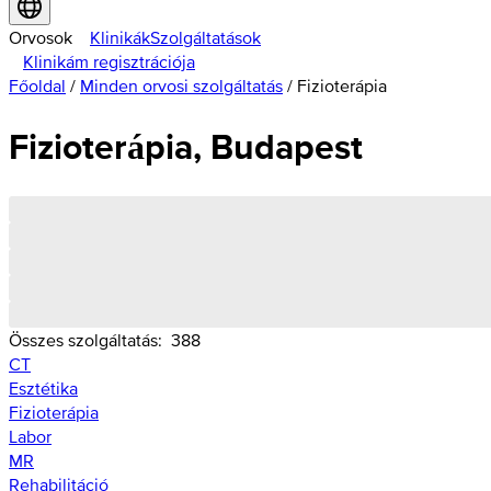
Orvosok
Klinikák
Szolgáltatások
Klinikám regisztrációja
Főoldal
/
Minden orvosi szolgáltatás
/
Fizioterápia
Fizioterápia, Budapest
Összes szolgáltatás:
388
CT
Esztétika
Fizioterápia
Labor
MR
Rehabilitáció