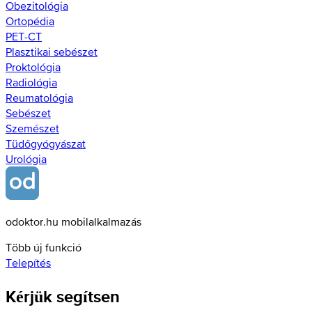
Obezitológia
Ortopédia
PET-CT
Plasztikai sebészet
Proktológia
Radiológia
Reumatológia
Sebészet
Szemészet
Tüdőgyógyászat
Urológia
odoktor.hu mobilalkalmazás
Több új funkció
Telepítés
Kérjük segítsen