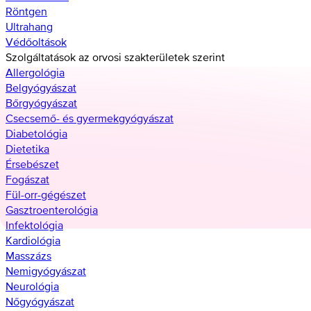
Röntgen
Ultrahang
Védőoltások
Szolgáltatások az orvosi szakterületek szerint
Allergológia
Belgyógyászat
Bőrgyógyászat
Csecsemő- és gyermekgyógyászat
Diabetológia
Dietetika
Érsebészet
Fogászat
Fül-orr-gégészet
Gasztroenterológia
Infektológia
Kardiológia
Masszázs
Nemigyógyászat
Neurológia
Nőgyógyászat