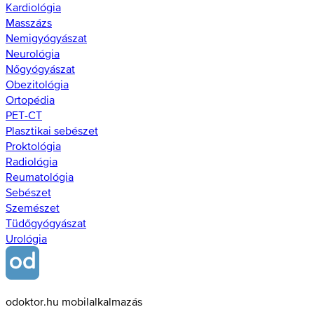
Kardiológia
Masszázs
Nemigyógyászat
Neurológia
Nőgyógyászat
Obezitológia
Ortopédia
PET-CT
Plasztikai sebészet
Proktológia
Radiológia
Reumatológia
Sebészet
Szemészet
Tüdőgyógyászat
Urológia
odoktor.hu mobilalkalmazás