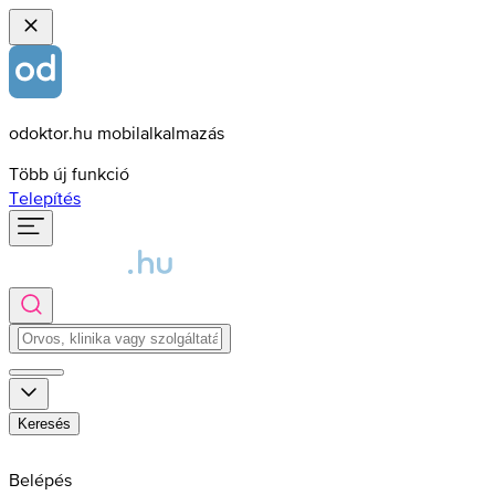
odoktor.hu mobilalkalmazás
Több új funkció
Telepítés
Keresés
Belépés