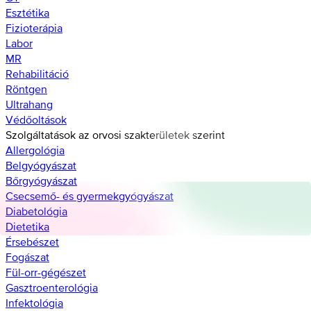
Esztétika
Fizioterápia
Labor
MR
Rehabilitáció
Röntgen
Ultrahang
Védőoltások
Szolgáltatások az orvosi szakterületek szerint
Allergológia
Belgyógyászat
Bőrgyógyászat
Csecsemő- és gyermekgyógyászat
Diabetológia
Dietetika
Érsebészet
Fogászat
Fül-orr-gégészet
Gasztroenterológia
Infektológia