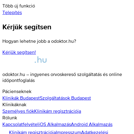
Több új funkció
Telepítés
Kérjük segítsen
Hogyan lehetne jobb a odoktor.hu?
Kérjük segítsen!
odoktor.hu – ingyenes orvoskereső szolgáltatás és online
időpontfoglalás
Pácienseknek
Klinikák
Budapest
Szolgáltatások
Budapest
Klinikáknak
Személyes fiók
Klinikám regisztrációja
Rólunk
Kapcsolatfelvétel
iOS Alkalmazás
Android Alkalmazás
Klinikám regisztrációja
Impresszum
Adatkezelési