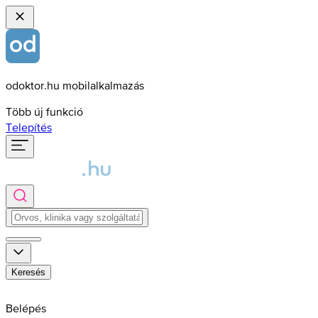
odoktor.hu mobilalkalmazás
Több új funkció
Telepítés
Keresés
Belépés