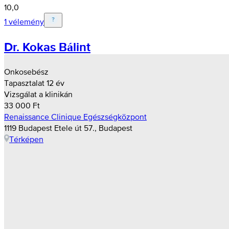
10,0
1 vélemény
Dr. Kokas Bálint
Onkosebész
Tapasztalat 12 év
Vizsgálat a klinikán
33 000 Ft
Renaissance Clinique Egészségközpont
1119 Budapest Etele út 57., Budapest
Térképen