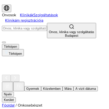
Orvosok
Klinikák
Szolgáltatások
Klinikám regisztrációja
Orvos, klinika vagy szolgáltatás
Budapest
Térképen
Térképen
Gyermek
Közelemben
Mára
A vizit dátuma
Nyelv
Kerület
Főoldal
/
Onkosebészet