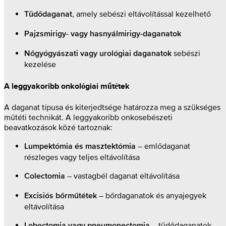
, amely sebészi eltávolítással kezelhető
Tüdődaganat
Pajzsmirigy- vagy hasnyálmirigy-daganatok
sebészi
Nőgyógyászati vagy urológiai daganatok
kezelése
A leggyakoribb onkológiai műtétek
A daganat típusa és kiterjedtsége határozza meg a szükséges
műtéti technikát. A leggyakoribb onkosebészeti
beavatkozások közé tartoznak:
– emlődaganat
Lumpektómia és masztektómia
részleges vagy teljes eltávolítása
– vastagbél daganat eltávolítása
Colectomia
– bőrdaganatok és anyajegyek
Excisiós bőrműtétek
eltávolítása
– tüdődaganatok
Lobectomia vagy pneumonectomia