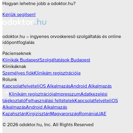
Hogyan lehetne jobb a odoktor.hu?
Kérjük segítsen!
odoktor.hu – ingyenes orvoskereső szolgáltatás és online
időpontfoglalás
Pácienseknek
Klinikák
Budapest
Szolgáltatások
Budapest
Klinikáknak
Személyes fiók
Klinikám regisztrációja
Rólunk
Kapcsolatfelvétel
iOS Alkalmazás
Android Alkalmazás
Klinikám regisztrációja
Impresszum
Adatkezelési
tájékoztató
Felhasználási feltételek
Kapcsolatfelvétel
iOS
Alkalmazás
Android Alkalmazás
Kazahsztán
Kirgizisztán
Magyarország
Románia
UAE
©
2026
odoktor.hu
, Inc. All Rights Reserved