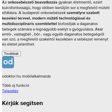
Az
gyakran életmentő, ezért
onkosebészeti beavatkozás
kulcsfontosságú, hogy időben kerüljön sor a megfelelő műtéti
ellátásra. A budapesti onkosebészek
személyre szabott
kezelési tervvel, modern műtéti technológiával és
biztosítják a daganatos
multidiszciplináris szemlélettel
betegek számára a legnagyobb esélyt a gyógyulásra. Akár
emlő-, vastagbél-, bőr-, vagy egyéb daganatos betegségről
van szó, a megfelelő szakértői kezekben a sebészet reményt
és életet jelenthet.
Továbbiak
odoktor.hu mobilalkalmazás
Több új funkció
Telepítés
Kérjük segítsen