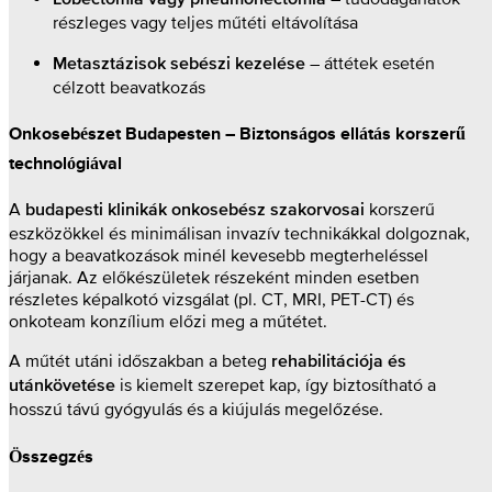
részleges vagy teljes műtéti eltávolítása
– áttétek esetén
Metasztázisok sebészi kezelése
célzott beavatkozás
Onkosebészet Budapesten – Biztonságos ellátás korszerű
technológiával
A
korszerű
budapesti klinikák onkosebész szakorvosai
eszközökkel és minimálisan invazív technikákkal dolgoznak,
hogy a beavatkozások minél kevesebb megterheléssel
járjanak. Az előkészületek részeként minden esetben
részletes képalkotó vizsgálat (pl. CT, MRI, PET-CT) és
onkoteam konzílium előzi meg a műtétet.
A műtét utáni időszakban a beteg
rehabilitációja és
is kiemelt szerepet kap, így biztosítható a
utánkövetése
hosszú távú gyógyulás és a kiújulás megelőzése.
Összegzés