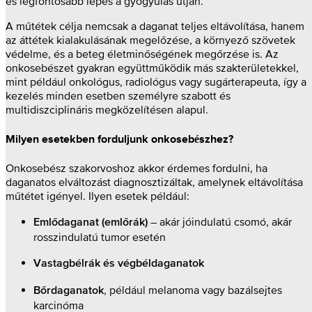
és legfontosabb lépés a gyógyulás útján.
A műtétek célja nemcsak a daganat teljes eltávolítása, hanem
az áttétek kialakulásának megelőzése, a környező szövetek
védelme, és a beteg életminőségének megőrzése is. Az
onkosebészet gyakran együttműködik más szakterületekkel,
mint például onkológus, radiológus vagy sugárterapeuta, így a
kezelés minden esetben személyre szabott és
multidiszciplináris megközelítésen alapul.
Milyen esetekben forduljunk onkosebészhez?
Onkosebész szakorvoshoz akkor érdemes fordulni, ha
daganatos elváltozást diagnosztizáltak, amelynek eltávolítása
műtétet igényel. Ilyen esetek például:
– akár jóindulatú csomó, akár
Emlődaganat (emlőrák)
rosszindulatú tumor esetén
Vastagbélrák és végbéldaganatok
, például melanoma vagy bazálsejtes
Bőrdaganatok
karcinóma