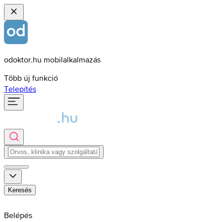
odoktor.hu mobilalkalmazás
Több új funkció
Telepítés
Keresés
Belépés