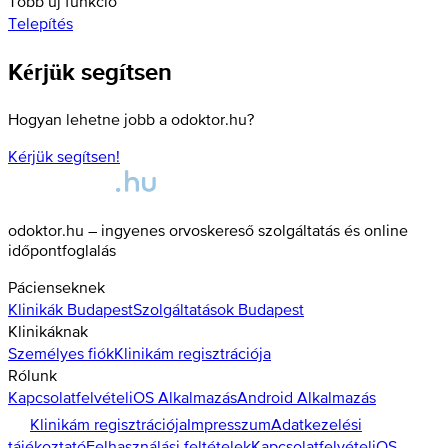
Több új funkció
Telepítés
Kérjük segítsen
Hogyan lehetne jobb a odoktor.hu?
Kérjük segítsen!
odoktor.hu – ingyenes orvoskereső szolgáltatás és online
időpontfoglalás
Pácienseknek
Klinikák
Budapest
Szolgáltatások
Budapest
Klinikáknak
Személyes fiók
Klinikám regisztrációja
Rólunk
Kapcsolatfelvétel
iOS Alkalmazás
Android Alkalmazás
Klinikám regisztrációja
Impresszum
Adatkezelési
tájékoztató
Felhasználási feltételek
Kapcsolatfelvétel
iOS