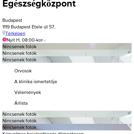
Egészségközpont
Budapest
1119 Budapest Etele út 57.
Térképen
Nyit H, 08:00-kor
Nincsenek fotók
Nincsenek fotók
Nincsenek fotók
Orvosok
A klinika ismertetője
Vélemények
Árlista
Nincsenek fotók
Nincsenek fotók
Nincsenek fotók
Kényelmes bejelentkezés díjmentesen