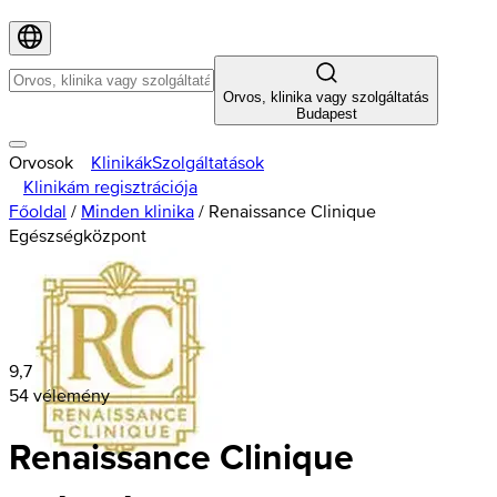
Orvos, klinika vagy szolgáltatás
Budapest
Orvosok
Klinikák
Szolgáltatások
Klinikám regisztrációja
Főoldal
/
Minden klinika
/
Renaissance Clinique
Egészségközpont
9,7
54 vélemény
Renaissance Clinique