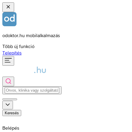
odoktor.hu mobilalkalmazás
Több új funkció
Telepítés
Keresés
Belépés