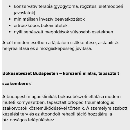
konzervatív terápia (gyógytorna, rögzítés, életmódbeli
javaslatok)
minimálisan invazív beavatkozások
artroszkópos bokaműtétek
nyílt sebészeti megoldások súlyosabb esetekben
A cél minden esetben a fájdalom csökkentése, a stabilitás
helyreállítása és a mozgásképesség javítása.
Bokasebészet Budapesten – korszerű ellátás, tapasztalt
szakemberek
A budapesti magánklinikák bokasebészeti ellátása modern
műtéti környezetben, tapasztalt ortopéd-traumatológus
szakorvosok közreműködésével történik. A személyre szabott
kezelési terv és az átgondolt rehabilitáció hozzájárul a
biztonságos felépüléshez.