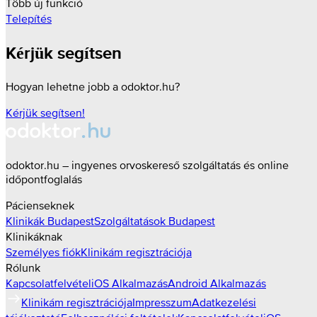
Több új funkció
Telepítés
Kérjük segítsen
Hogyan lehetne jobb a odoktor.hu?
Kérjük segítsen!
odoktor.hu – ingyenes orvoskereső szolgáltatás és online
időpontfoglalás
Pácienseknek
Klinikák
Budapest
Szolgáltatások
Budapest
Klinikáknak
Személyes fiók
Klinikám regisztrációja
Rólunk
Kapcsolatfelvétel
iOS Alkalmazás
Android Alkalmazás
Klinikám regisztrációja
Impresszum
Adatkezelési