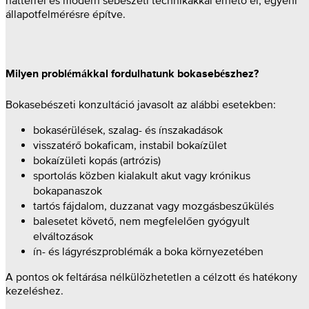
háttérrel és modern sebészeti technikákkal érhető el, egyéni
állapotfelmérésre építve.
Milyen problémákkal fordulhatunk bokasebészhez?
Bokasebészeti konzultáció javasolt az alábbi esetekben:
bokasérülések, szalag- és ínszakadások
visszatérő bokaficam, instabil bokaízület
bokaízületi kopás (artrózis)
sportolás közben kialakult akut vagy krónikus
bokapanaszok
tartós fájdalom, duzzanat vagy mozgásbeszűkülés
balesetet követő, nem megfelelően gyógyult
elváltozások
ín- és lágyrészproblémák a boka környezetében
A pontos ok feltárása nélkülözhetetlen a célzott és hatékony
kezeléshez.