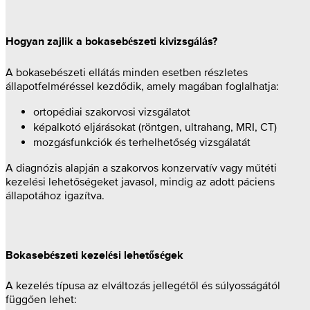
Hogyan zajlik a bokasebészeti kivizsgálás?
A bokasebészeti ellátás minden esetben részletes
állapotfelméréssel kezdődik, amely magában foglalhatja:
ortopédiai szakorvosi vizsgálatot
képalkotó eljárásokat (röntgen, ultrahang, MRI, CT)
mozgásfunkciók és terhelhetőség vizsgálatát
A diagnózis alapján a szakorvos konzervatív vagy műtéti
kezelési lehetőségeket javasol, mindig az adott páciens
állapotához igazítva.
Bokasebészeti kezelési lehetőségek
A kezelés típusa az elváltozás jellegétől és súlyosságától
függően lehet: