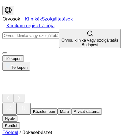
Orvosok
Klinikák
Szolgáltatások
Klinikám regisztrációja
Orvos, klinika vagy szolgáltatás
Budapest
Térképen
Térképen
Közelemben
Mára
A vizit dátuma
Nyelv
Kerület
Főoldal
/
Bokasebészet