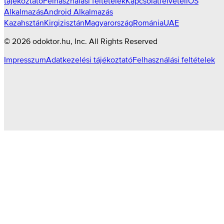
tájékoztató
Felhasználási feltételek
Kapcsolatfelvétel
iOS
Alkalmazás
Android Alkalmazás
Kazahsztán
Kirgizisztán
Magyarország
Románia
UAE
©
2026
odoktor.hu
, Inc. All Rights Reserved
Impresszum
Adatkezelési tájékoztató
Felhasználási feltételek