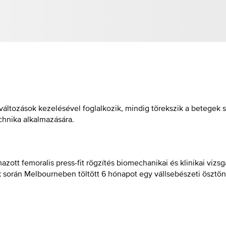
változások kezelésével foglalkozik, mindig törekszik a betegek 
chnika alkalmazására.
zott femoralis press-fit rögzítés biomechanikai és klinikai vizsgá
során Melbourneben töltött 6 hónapot egy vállsebészeti ösztönd