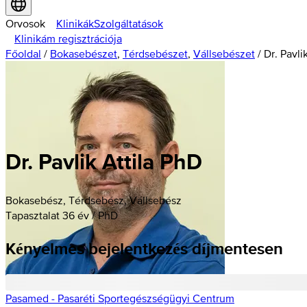
Orvosok
Klinikák
Szolgáltatások
Klinikám regisztrációja
Főoldal
/
Bokasebészet
,
Térdsebészet
,
Vállsebészet
/
Dr. Pavli
Dr. Pavlik Attila PhD
Bokasebész, Térdsebész, Vállsebész
Tapasztalat 36 év / PhD
Kényelmes bejelentkezés díjmentesen
Pasamed - Pasaréti Sportegészségügyi Centrum