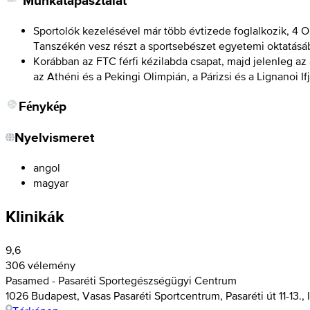
Munkatapasztalat
Sportolók kezelésével már több évtizede foglalkozik, 4 
Tanszékén vesz részt a sportsebészet egyetemi oktatásá
Korábban az FTC férfi kézilabda csapat, majd jelenleg az 
az Athéni és a Pekingi Olimpián, a Párizsi és a Lignanoi I
Fénykép
Nyelvismeret
angol
magyar
Klinikák
9,6
306 vélemény
Pasamed - Pasaréti Sportegészségügyi Centrum
1026 Budapest, Vasas Pasaréti Sportcentrum, Pasaréti út 11-13., I