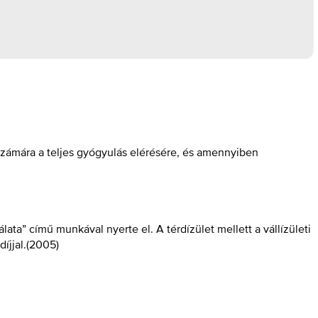
számára a teljes gyógyulás elérésére, és amennyiben
lata” című munkával nyerte el. A térdízület mellett a vállízületi
íjjal.
(
2005
)