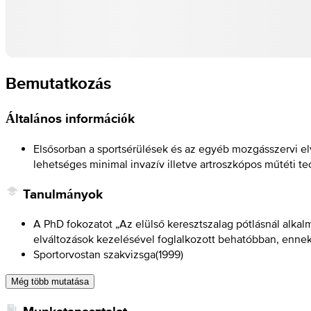
Bemutatkozás
Általános információk
Elsősorban a sportsérülések és az egyéb mozgásszervi el
lehetséges minimal invazív illetve artroszkópos műtéti te
Tanulmányok
A PhD fokozatot „Az elülső keresztszalag pótlásnál alkalma
elváltozások kezelésével foglalkozott behatóbban, ennek 
Sportorvostan szakvizsga
(
1999
)
Még több mutatása