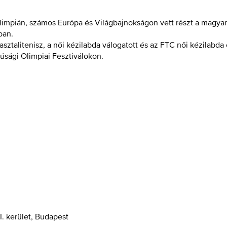
Olimpián, számos Európa és Világbajnokságon vett részt a magy
ban.
asztalitenisz, a női kézilabda válogatott és az FTC női kézilabda
fjúsági Olimpiai Fesztiválokon.
I. kerület, Budapest