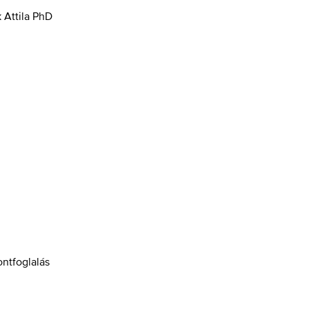
k Attila PhD
ontfoglalás