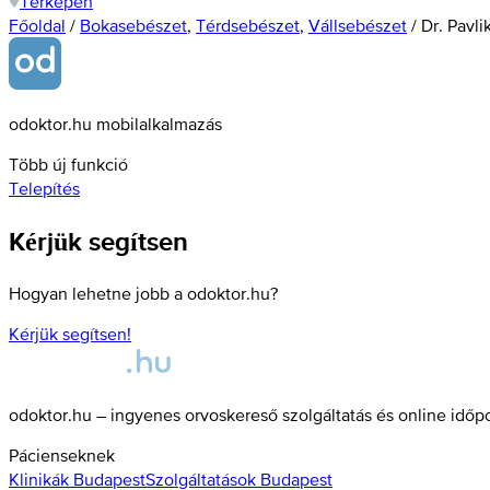
Térképen
Főoldal
/
Bokasebészet
,
Térdsebészet
,
Vállsebészet
/
Dr. Pavli
odoktor.hu mobilalkalmazás
Több új funkció
Telepítés
Kérjük segítsen
Hogyan lehetne jobb a odoktor.hu?
Kérjük segítsen!
odoktor.hu – ingyenes orvoskereső szolgáltatás és online időp
Pácienseknek
Klinikák
Budapest
Szolgáltatások
Budapest