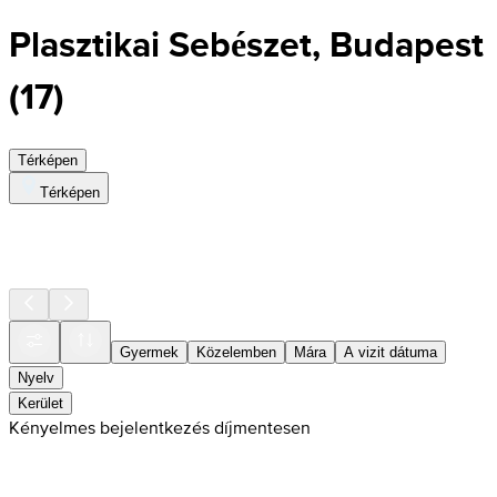
Plasztikai Sebészet, Budapest
(
17
)
Térképen
Térképen
Gyermek
Közelemben
Mára
A vizit dátuma
Nyelv
Kerület
Kényelmes bejelentkezés díjmentesen