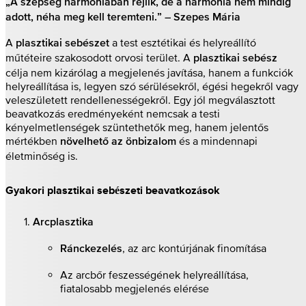
„A szépség harmóniában rejlik, de a harmónia nem mindig
adott, néha meg kell teremteni.” – Szepes Mária
A
a test esztétikai és helyreállító
plasztikai sebészet
műtéteire szakosodott orvosi terület. A
plasztikai sebész
célja nem kizárólag a megjelenés javítása, hanem a funkciók
helyreállítása is, legyen szó sérülésekről, égési hegekről vagy
veleszületett rendellenességekről. Egy jól megválasztott
beavatkozás eredményeként nemcsak a testi
kényelmetlenségek szüntethetők meg, hanem jelentős
mértékben
és a mindennapi
növelhető az önbizalom
életminőség is.
Gyakori plasztikai sebészeti beavatkozások
Arcplasztika
, az arc kontúrjának finomítása
Ránckezelés
Az arcbőr feszességének helyreállítása,
fiatalosabb megjelenés elérése