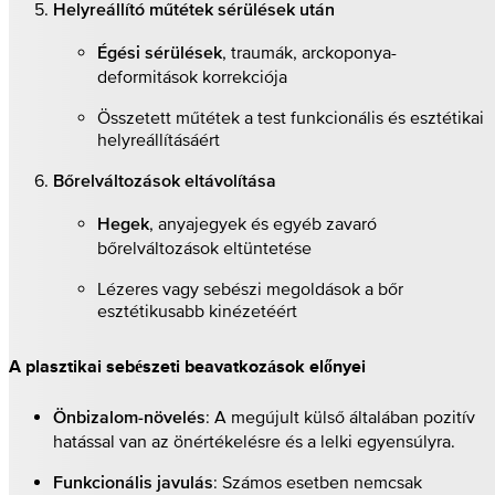
Helyreállító műtétek sérülések után
, traumák, arckoponya-
Égési sérülések
deformitások korrekciója
Összetett műtétek a test funkcionális és esztétikai
helyreállításáért
Bőrelváltozások eltávolítása
, anyajegyek és egyéb zavaró
Hegek
bőrelváltozások eltüntetése
Lézeres vagy sebészi megoldások a bőr
esztétikusabb kinézetéért
A plasztikai sebészeti beavatkozások előnyei
: A megújult külső általában pozitív
Önbizalom-növelés
hatással van az önértékelésre és a lelki egyensúlyra.
: Számos esetben nemcsak
Funkcionális javulás