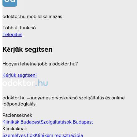
odoktor.hu mobilalkalmazás
Több új funkció
Telepítés
Kérjük segítsen
Hogyan lehetne jobb a odoktor.hu?
Kérjük segítsen!
odoktor.hu – ingyenes orvoskereső szolgáltatás és online
időpontfoglalás
Pácienseknek
Klinikák
Budapest
Szolgáltatások
Budapest
Klinikáknak
Személyes fiók
Klinikám regisztrációja