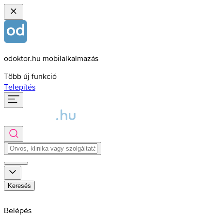
odoktor.hu mobilalkalmazás
Több új funkció
Telepítés
Keresés
Belépés