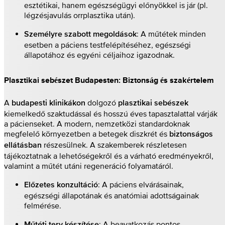
esztétikai, hanem egészségügyi előnyökkel is jár (pl.
légzésjavulás orrplasztika után).
: A műtétek minden
Személyre szabott megoldások
esetben a páciens testfelépítéséhez, egészségi
állapotához és egyéni céljaihoz igazodnak.
Plasztikai sebészet Budapesten: Biztonság és szakértelem
A
dolgozó
budapesti klinikákon
plasztikai sebészek
kiemelkedő szaktudással és hosszú éves tapasztalattal várják
a pácienseket. A modern, nemzetközi standardoknak
megfelelő környezetben a betegek diszkrét és
biztonságos
részesülnek. A szakemberek részletesen
ellátásban
tájékoztatnak a lehetőségekről és a várható eredményekről,
valamint a műtét utáni regeneráció folyamatáról.
: A páciens elvárásainak,
Előzetes konzultáció
egészségi állapotának és anatómiai adottságainak
felmérése.
: A beavatkozás pontos
Műtéti terv készítése