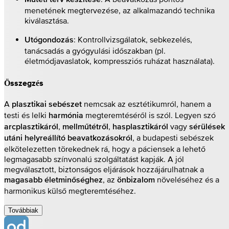
menetének megtervezése, az alkalmazandó technika
kiválasztása.
: Kontrollvizsgálatok, sebkezelés,
Utógondozás
tanácsadás a gyógyulási időszakban (pl.
életmódjavaslatok, kompressziós ruházat használata).
Összegzés
A
nemcsak az esztétikumról, hanem a
plasztikai sebészet
testi és lelki
megteremtéséről is szól. Legyen szó
harmónia
,
,
vagy
arcplasztikáról
mellműtétről
hasplasztikáról
sérülések
, a budapesti sebészek
utáni helyreállító beavatkozásokról
elkötelezetten törekednek rá, hogy a páciensek a lehető
legmagasabb színvonalú szolgáltatást kapják. A jól
megválasztott, biztonságos eljárások hozzájárulhatnak a
, az
növeléséhez és a
magasabb életminőséghez
önbizalom
harmonikus külső megteremtéséhez.
Továbbiak