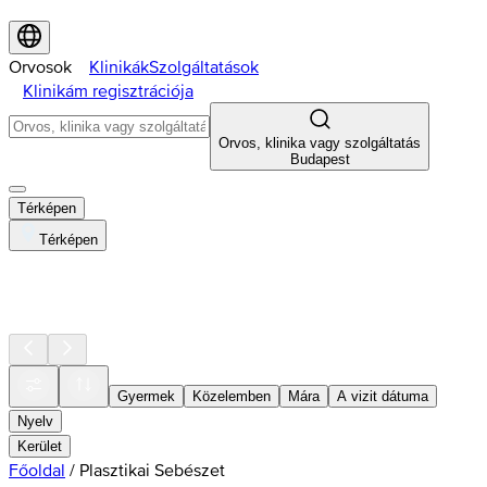
Orvosok
Klinikák
Szolgáltatások
Klinikám regisztrációja
Orvos, klinika vagy szolgáltatás
Budapest
Térképen
Térképen
Gyermek
Közelemben
Mára
A vizit dátuma
Nyelv
Kerület
Főoldal
/
Plasztikai Sebészet