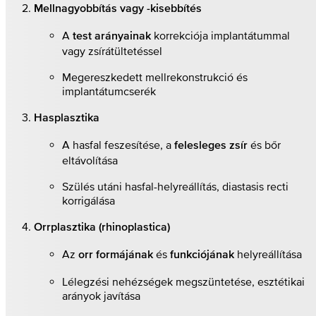
Mellnagyobbítás vagy -kisebbítés
A
korrekciója implantátummal
test arányainak
vagy zsírátültetéssel
Megereszkedett mellrekonstrukció és
implantátumcserék
Hasplasztika
A hasfal feszesítése, a
és bőr
felesleges zsír
eltávolítása
Szülés utáni hasfal-helyreállítás, diastasis recti
korrigálása
Orrplasztika (rhinoplastica)
Az
és
helyreállítása
orr formájának
funkciójának
Lélegzési nehézségek megszüntetése, esztétikai
arányok javítása