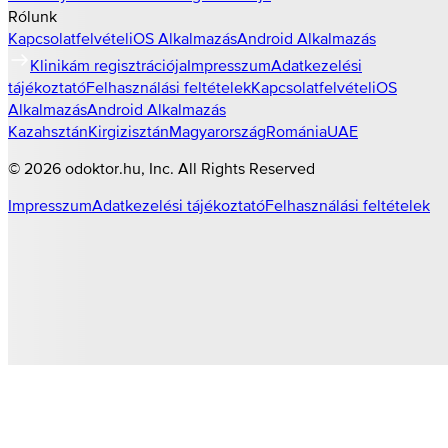
Rólunk
Kapcsolatfelvétel
iOS Alkalmazás
Android Alkalmazás
Klinikám regisztrációja
Impresszum
Adatkezelési
tájékoztató
Felhasználási feltételek
Kapcsolatfelvétel
iOS
Alkalmazás
Android Alkalmazás
Kazahsztán
Kirgizisztán
Magyarország
Románia
UAE
©
2026
odoktor.hu
, Inc. All Rights Reserved
Impresszum
Adatkezelési tájékoztató
Felhasználási feltételek