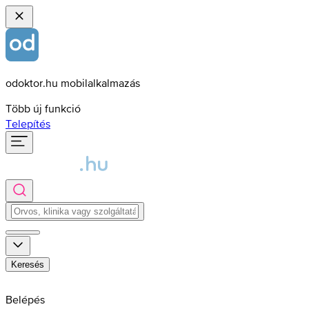
odoktor.hu mobilalkalmazás
Több új funkció
Telepítés
Keresés
Belépés