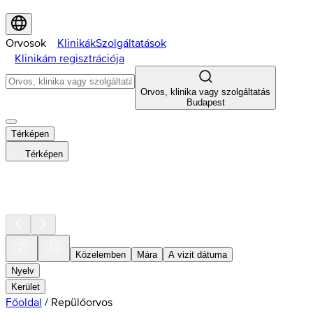
Orvosok
Klinikák
Szolgáltatások
Klinikám regisztrációja
Orvos, klinika vagy szolgáltatás
Budapest
Térképen
Térképen
Közelemben
Mára
A vizit dátuma
Nyelv
Kerület
Főoldal
/
Repülőorvos