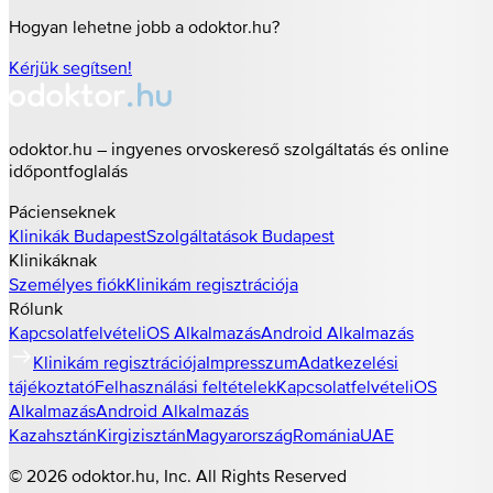
Hogyan lehetne jobb a odoktor.hu?
Kérjük segítsen!
odoktor.hu – ingyenes orvoskereső szolgáltatás és online
időpontfoglalás
Pácienseknek
Klinikák
Budapest
Szolgáltatások
Budapest
Klinikáknak
Személyes fiók
Klinikám regisztrációja
Rólunk
Kapcsolatfelvétel
iOS Alkalmazás
Android Alkalmazás
Klinikám regisztrációja
Impresszum
Adatkezelési
tájékoztató
Felhasználási feltételek
Kapcsolatfelvétel
iOS
Alkalmazás
Android Alkalmazás
Kazahsztán
Kirgizisztán
Magyarország
Románia
UAE
©
2026
odoktor.hu
, Inc. All Rights Reserved