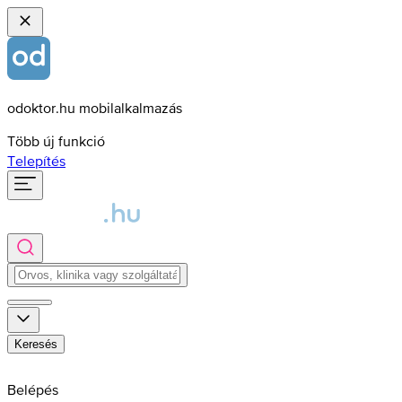
odoktor.hu mobilalkalmazás
Több új funkció
Telepítés
Keresés
Belépés