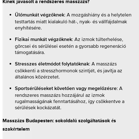
Kinek javasolt a rendszeres masszázs?
: A mozgáshiány és a helytelen
Ülőmunkát végzőknek
testtartás miatt kialakuló hát-, nyak- és vállfájdalmak
enyhítésére.
: Az izmok túlterhelése,
Fizikai munkát végzőknek
görcsei és sérülései esetén a gyorsabb regeneráció
támogatására.
: A masszázs
Stresszes életmódot folytatóknak
csökkenti a stresszhormonok szintjét, és javítja az
általános közérzetet.
: A
Sportsérüléseket követően vagy megelőzésre
rendszeres masszázs hozzájárul az izmok
rugalmasságának fenntartásához, így csökkentve a
sérülések kockázatát.
Masszázs Budapesten: sokoldalú szolgáltatások és
szakértelem