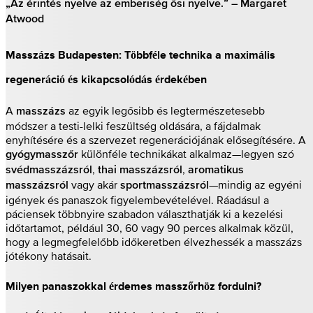
„Az érintés nyelve az emberiség ősi nyelve.” – Margaret
Atwood
Masszázs Budapesten: Többféle technika a maximális
regeneráció és kikapcsolódás érdekében
A
az egyik legősibb és legtermészetesebb
masszázs
módszer a testi-lelki feszültség oldására, a fájdalmak
enyhítésére és a szervezet regenerációjának elősegítésére. A
különféle technikákat alkalmaz—legyen szó
gyógymasszőr
,
,
svédmasszázsról
thai masszázsról
aromatikus
vagy akár
—mindig az egyéni
masszázsról
sportmasszázsról
igények és panaszok figyelembevételével. Ráadásul a
páciensek többnyire szabadon választhatják ki a kezelési
időtartamot, például 30, 60 vagy 90 perces alkalmak közül,
hogy a legmegfelelőbb időkeretben élvezhessék a masszázs
jótékony hatásait.
Milyen panaszokkal érdemes masszőrhöz fordulni?