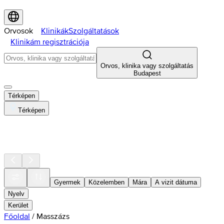
Orvosok
Klinikák
Szolgáltatások
Klinikám regisztrációja
Orvos, klinika vagy szolgáltatás
Budapest
Térképen
Térképen
Gyermek
Közelemben
Mára
A vizit dátuma
Nyelv
Kerület
Főoldal
/
Masszázs