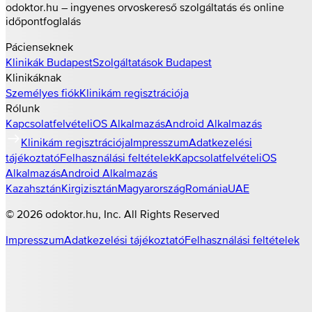
odoktor.hu – ingyenes orvoskereső szolgáltatás és online
időpontfoglalás
Pácienseknek
Klinikák
Budapest
Szolgáltatások
Budapest
Klinikáknak
Személyes fiók
Klinikám regisztrációja
Rólunk
Kapcsolatfelvétel
iOS Alkalmazás
Android Alkalmazás
Klinikám regisztrációja
Impresszum
Adatkezelési
tájékoztató
Felhasználási feltételek
Kapcsolatfelvétel
iOS
Alkalmazás
Android Alkalmazás
Kazahsztán
Kirgizisztán
Magyarország
Románia
UAE
©
2026
odoktor.hu
, Inc. All Rights Reserved
Impresszum
Adatkezelési tájékoztató
Felhasználási feltételek