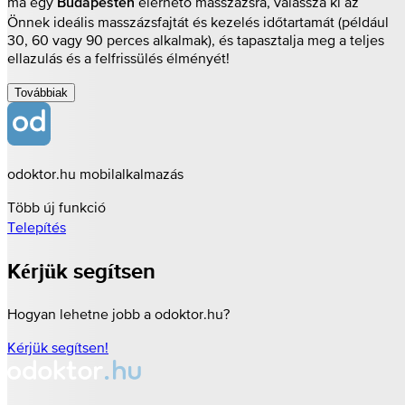
ma egy
elérhető masszázsra, válassza ki az
Budapesten
Önnek ideális masszázsfajtát és kezelés időtartamát (például
30, 60 vagy 90 perces alkalmak), és tapasztalja meg a teljes
ellazulás és a felfrissülés élményét!
Továbbiak
odoktor.hu mobilalkalmazás
Több új funkció
Telepítés
Kérjük segítsen
Hogyan lehetne jobb a odoktor.hu?
Kérjük segítsen!