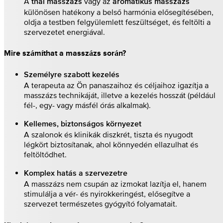
A
vagy az
thai masszázs
aromatikus masszázs
különösen hatékony a belső harmónia elősegítésében,
oldja a testben felgyülemlett feszültséget, és feltölti a
szervezetet energiával.
Mire számíthat a masszázs során?
Személyre szabott kezelés
A terapeuta az Ön panaszaihoz és céljaihoz igazítja a
masszázs technikáját, illetve a kezelés hosszát (például
fél-, egy- vagy másfél órás alkalmak).
Kellemes, biztonságos környezet
A szalonok és klinikák diszkrét, tiszta és nyugodt
légkört biztosítanak, ahol könnyedén ellazulhat és
feltöltődhet.
Komplex hatás a szervezetre
A masszázs nem csupán az izmokat lazítja el, hanem
stimulálja a vér- és nyirokkeringést, elősegítve a
szervezet természetes gyógyító folyamatait.