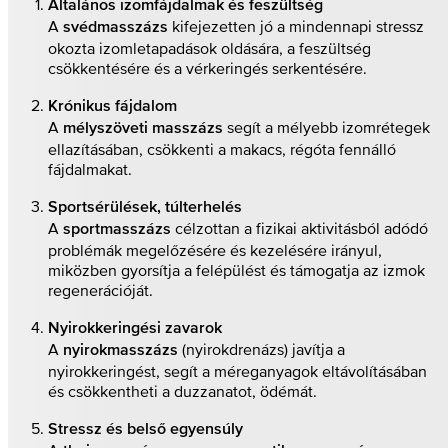
Általános izomfájdalmak és feszültség
A
kifejezetten jó a mindennapi stressz
svédmasszázs
okozta izomletapadások oldására, a feszültség
csökkentésére és a vérkeringés serkentésére.
Krónikus fájdalom
A
segít a mélyebb izomrétegek
mélyszöveti masszázs
ellazításában, csökkenti a makacs, régóta fennálló
fájdalmakat.
Sportsérülések, túlterhelés
A
célzottan a fizikai aktivitásból adódó
sportmasszázs
problémák megelőzésére és kezelésére irányul,
miközben gyorsítja a felépülést és támogatja az izmok
regenerációját.
Nyirokkeringési zavarok
A
(nyirokdrenázs) javítja a
nyirokmasszázs
nyirokkeringést, segít a méreganyagok eltávolításában
és csökkentheti a duzzanatot, ödémát.
Stressz és belső egyensúly