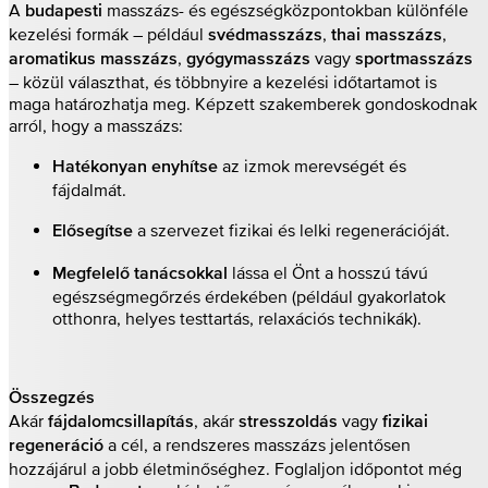
A
masszázs- és egészségközpontokban különféle
budapesti
kezelési formák – például
,
,
svédmasszázs
thai masszázs
,
vagy
aromatikus masszázs
gyógymasszázs
sportmasszázs
– közül választhat, és többnyire a kezelési időtartamot is
maga határozhatja meg. Képzett szakemberek gondoskodnak
arról, hogy a masszázs:
az izmok merevségét és
Hatékonyan enyhítse
fájdalmát.
a szervezet fizikai és lelki regenerációját.
Elősegítse
lássa el Önt a hosszú távú
Megfelelő tanácsokkal
egészségmegőrzés érdekében (például gyakorlatok
otthonra, helyes testtartás, relaxációs technikák).
Összegzés
Akár
, akár
vagy
fájdalomcsillapítás
stresszoldás
fizikai
a cél, a rendszeres masszázs jelentősen
regeneráció
hozzájárul a jobb életminőséghez. Foglaljon időpontot még