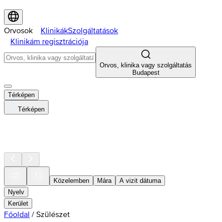
Orvosok
Klinikák
Szolgáltatások
Klinikám regisztrációja
Orvos, klinika vagy szolgáltatás
Budapest
Térképen
Térképen
Közelemben
Mára
A vizit dátuma
Nyelv
Kerület
Főoldal
/
Szülészet