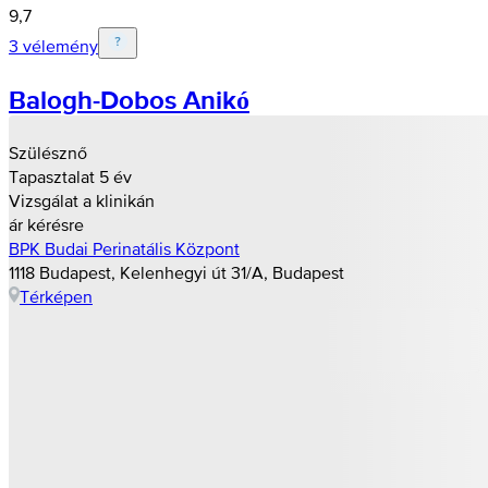
9,7
3 vélemény
Balogh-Dobos Anikó
Szülésznő
Tapasztalat 5 év
Vizsgálat a klinikán
ár kérésre
BPK Budai Perinatális Központ
1118 Budapest, Kelenhegyi út 31/A, Budapest
Térképen