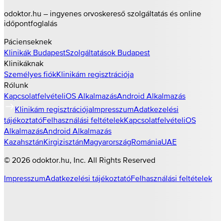
odoktor.hu – ingyenes orvoskereső szolgáltatás és online
időpontfoglalás
Pácienseknek
Klinikák
Budapest
Szolgáltatások
Budapest
Klinikáknak
Személyes fiók
Klinikám regisztrációja
Rólunk
Kapcsolatfelvétel
iOS Alkalmazás
Android Alkalmazás
Klinikám regisztrációja
Impresszum
Adatkezelési
tájékoztató
Felhasználási feltételek
Kapcsolatfelvétel
iOS
Alkalmazás
Android Alkalmazás
Kazahsztán
Kirgizisztán
Magyarország
Románia
UAE
©
2026
odoktor.hu
, Inc. All Rights Reserved
Impresszum
Adatkezelési tájékoztató
Felhasználási feltételek