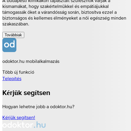
A budapesti klinikákon tapasztalt szülésznők várják a
kismamákat, hogy szakértelmükkel és empátiájukkal
támogassák őket a várandósság során, biztosítva ezzel a
biztonságos és kellemes élményeket a női egészség minden
szakaszában.
Továbbiak
odoktor.hu mobilalkalmazás
Több új funkció
Telepítés
Kérjük segítsen
Hogyan lehetne jobb a odoktor.hu?
Kérjük segítsen!