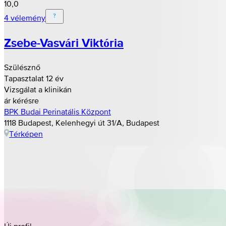
10,0
4 vélemény
Zsebe-Vasvári Viktória
Szülésznő
Tapasztalat 12 év
Vizsgálat a klinikán
ár kérésre
BPK Budai Perinatális Központ
1118 Budapest, Kelenhegyi út 31/A, Budapest
Térképen
Új profil