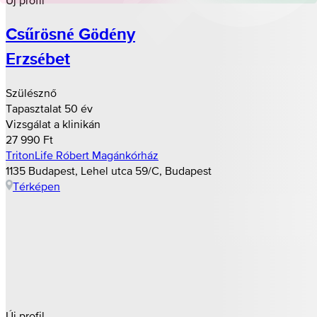
Csűrösné Gödény
Erzsébet
Szülésznő
Tapasztalat 50 év
Vizsgálat a klinikán
27 990 Ft
TritonLife Róbert Magánkórház
1135 Budapest, Lehel utca 59/C, Budapest
Térképen
Új profil