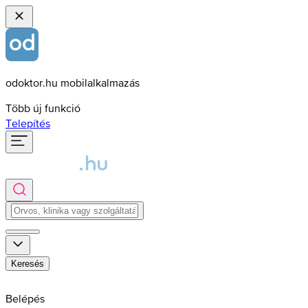
odoktor.hu mobilalkalmazás
Több új funkció
Telepítés
Keresés
Belépés