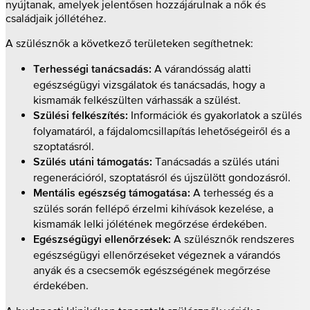
nyújtanak, amelyek jelentősen hozzájárulnak a nők és
családjaik jóllétéhez.
A szülésznők a következő területeken segíthetnek:
A várandósság alatti
Terhességi tanácsadás:
egészségügyi vizsgálatok és tanácsadás, hogy a
kismamák felkészülten várhassák a szülést.
Információk és gyakorlatok a szülés
Szülési felkészítés:
folyamatáról, a fájdalomcsillapítás lehetőségeiről és a
szoptatásról.
Tanácsadás a szülés utáni
Szülés utáni támogatás:
regenerációról, szoptatásról és újszülött gondozásról.
A terhesség és a
Mentális egészség támogatása:
szülés során fellépő érzelmi kihívások kezelése, a
kismamák lelki jólétének megőrzése érdekében.
A szülésznők rendszeres
Egészségügyi ellenőrzések:
egészségügyi ellenőrzéseket végeznek a várandós
anyák és a csecsemők egészségének megőrzése
érdekében.