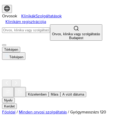
Orvosok
Klinikák
Szolgáltatások
Klinikám regisztrációja
Orvos, klinika vagy szolgáltatás
Budapest
Térképen
Térképen
Közelemben
Mára
A vizit dátuma
Nyelv
Kerület
Főoldal
/
Minden orvosi szolgáltatás
/
Gyógymasszázs 120