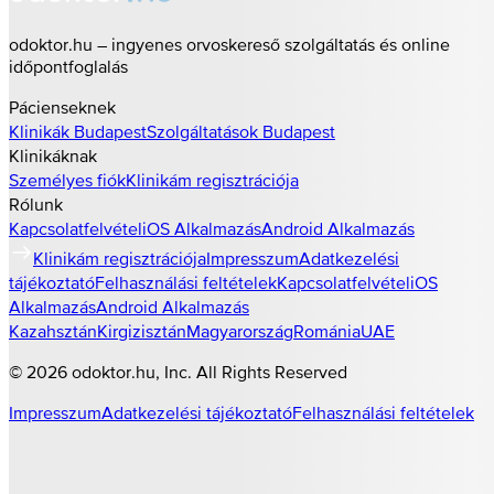
odoktor.hu – ingyenes orvoskereső szolgáltatás és online
időpontfoglalás
Pácienseknek
Klinikák
Budapest
Szolgáltatások
Budapest
Klinikáknak
Személyes fiók
Klinikám regisztrációja
Rólunk
Kapcsolatfelvétel
iOS Alkalmazás
Android Alkalmazás
Klinikám regisztrációja
Impresszum
Adatkezelési
tájékoztató
Felhasználási feltételek
Kapcsolatfelvétel
iOS
Alkalmazás
Android Alkalmazás
Kazahsztán
Kirgizisztán
Magyarország
Románia
UAE
©
2026
odoktor.hu
, Inc. All Rights Reserved
Impresszum
Adatkezelési tájékoztató
Felhasználási feltételek