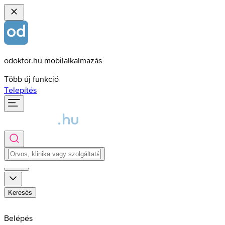
odoktor.hu mobilalkalmazás
Több új funkció
Telepítés
Keresés
Belépés