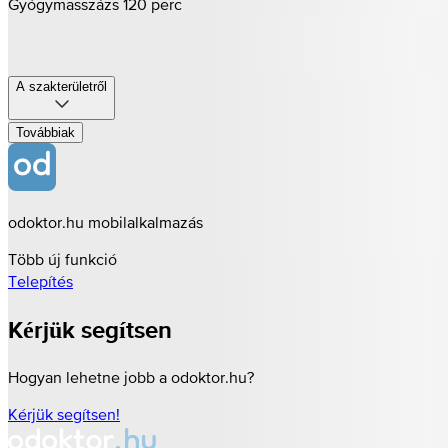
Gyógymasszázs 120 perc
A szakterületről
Továbbiak
odoktor.hu mobilalkalmazás
Több új funkció
Telepítés
Kérjük segítsen
Hogyan lehetne jobb a odoktor.hu?
Kérjük segítsen!