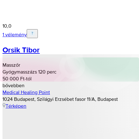
10,0
1 vélemény
Orsik Tibor
Masszőr
Gyógymasszázs 120 perc
50 000 Ft-tól
bővebben
Medical Healing Point
1024 Budapest, Szilágyi Erzsébet fasor 11/A, Budapest
Térképen