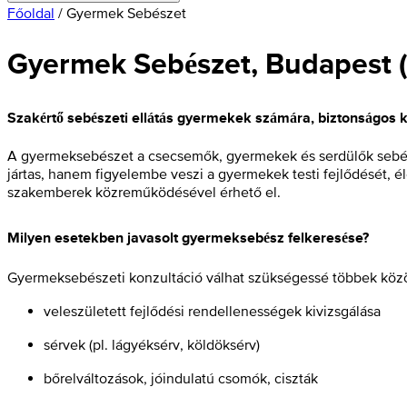
Főoldal
/
Gyermek Sebészet
Gyermek Sebészet, Budapest
Szakértő sebészeti ellátás gyermekek számára, biztonságos 
A gyermeksebészet a csecsemők, gyermekek és serdülők sebész
jártas, hanem figyelembe veszi a gyermekek testi fejlődését, 
szakemberek közreműködésével érhető el.
Milyen esetekben javasolt gyermeksebész felkeresése?
Gyermeksebészeti konzultáció válhat szükségessé többek közö
veleszületett fejlődési rendellenességek kivizsgálása
sérvek (pl. lágyéksérv, köldöksérv)
bőrelváltozások, jóindulatú csomók, ciszták