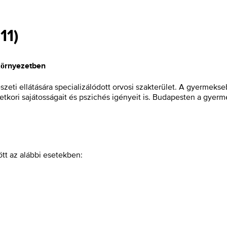
(
11
)
környezetben
eti ellátására specializálódott orvosi szakterület. A gyermek
életkori sajátosságait és pszichés igényeit is. Budapesten a gye
tt az alábbi esetekben: