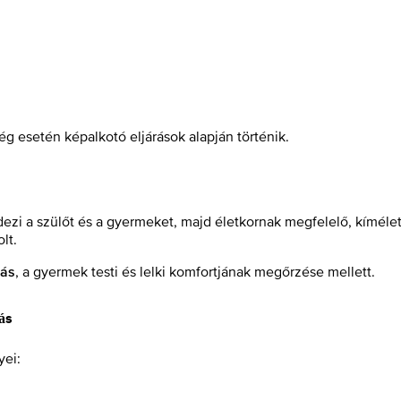
g esetén képalkotó eljárások alapján történik.
dezi a szülőt és a gyermeket, majd életkornak megfelelő, kíméle
lt.
, a gyermek testi és lelki komfortjának megőrzése mellett.
dás
ás
yei: