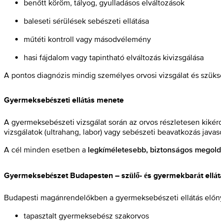
benőtt köröm, tályog, gyulladásos elváltozások
baleseti sérülések sebészeti ellátása
műtéti kontroll vagy másodvélemény
hasi fájdalom vagy tapintható elváltozás kivizsgálása
A pontos diagnózis mindig személyes orvosi vizsgálat és szüksé
Gyermeksebészeti ellátás menete
A gyermeksebészeti vizsgálat során az orvos részletesen kikér
vizsgálatok (ultrahang, labor) vagy sebészeti beavatkozás javaso
A cél minden esetben a
legkíméletesebb, biztonságos megol
Gyermeksebészet Budapesten – szülő- és gyermekbarát ellát
Budapesti magánrendelőkben a gyermeksebészeti ellátás előn
tapasztalt gyermeksebész szakorvos