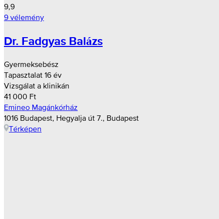
9,9
9 vélemény
Dr. Fadgyas Balázs
Gyermeksebész
Tapasztalat 16 év
Vizsgálat a klinikán
41 000 Ft
Emineo Magánkórház
1016 Budapest, Hegyalja út 7., Budapest
Térképen