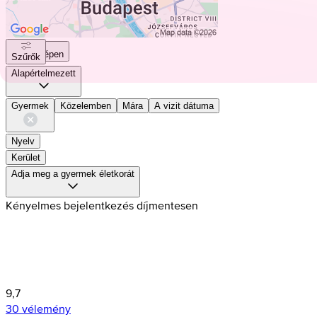
Térképen
Szűrők
Alapértelmezett
Gyermek
Közelemben
Mára
A vizit dátuma
Nyelv
Kerület
Adja meg a gyermek életkorát
Kényelmes bejelentkezés díjmentesen
9,7
30 vélemény