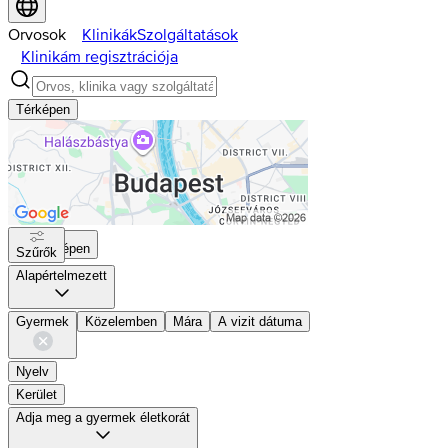
Orvosok
Klinikák
Szolgáltatások
Klinikám regisztrációja
Térképen
Térképen
Szűrők
Alapértelmezett
Gyermek
Közelemben
Mára
A vizit dátuma
Nyelv
Kerület
Adja meg a gyermek életkorát