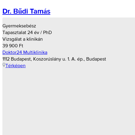
Dr. Bűdi Tamás
Gyermeksebész
Tapasztalat 24 év / PhD
Vizsgálat a klinikán
39 900 Ft
Doktor24 Multiklinika
1112 Budapest, Koszorúslány u. 1. A. ép., Budapest
Térképen