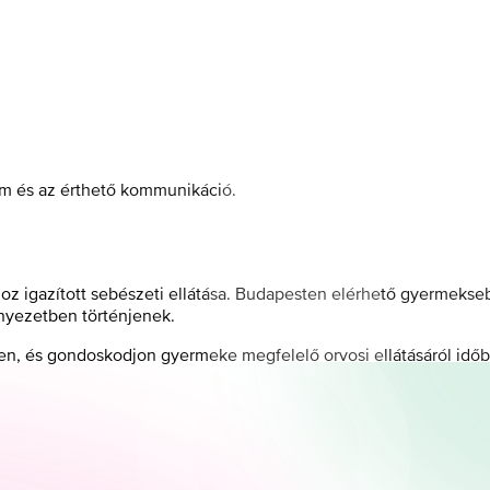
om és az érthető kommunikáció.
z igazított sebészeti ellátása. Budapesten elérhető gyermekse
nyezetben történjenek.
en, és gondoskodjon gyermeke megfelelő orvosi ellátásáról időb