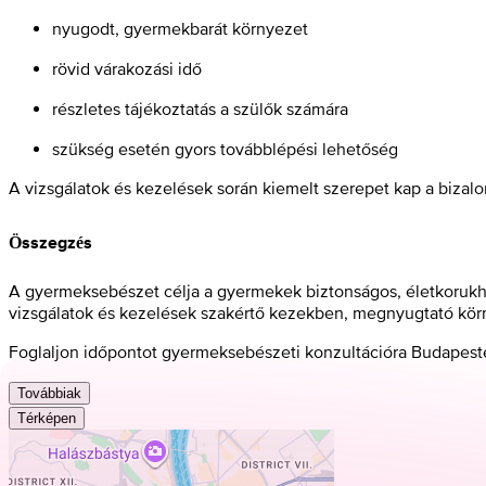
nyugodt, gyermekbarát környezet
rövid várakozási idő
részletes tájékoztatás a szülők számára
szükség esetén gyors továbblépési lehetőség
A vizsgálatok és kezelések során kiemelt szerepet kap a bizal
Összegzés
A gyermeksebészet célja a gyermekek biztonságos, életkorukho
vizsgálatok és kezelések szakértő kezekben, megnyugtató kör
Foglaljon időpontot gyermeksebészeti konzultációra Budapest
Továbbiak
Térképen