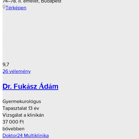
74–78. II. emelet, Budapest
Térképen
9,7
26 vélemény
Dr. Fukász Ádám
Gyermekurológus
Tapasztalat 13 év
Vizsgálat a klinikán
37 000 Ft
bővebben
Doktor24 Multiklinika