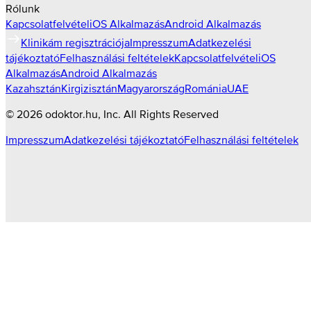
Rólunk
Kapcsolatfelvétel
iOS Alkalmazás
Android Alkalmazás
Klinikám regisztrációja
Impresszum
Adatkezelési
tájékoztató
Felhasználási feltételek
Kapcsolatfelvétel
iOS
Alkalmazás
Android Alkalmazás
Kazahsztán
Kirgizisztán
Magyarország
Románia
UAE
©
2026
odoktor.hu
, Inc. All Rights Reserved
Impresszum
Adatkezelési tájékoztató
Felhasználási feltételek