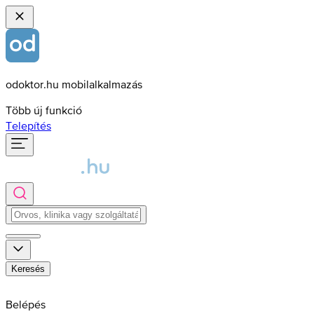
odoktor.hu mobilalkalmazás
Több új funkció
Telepítés
Keresés
Belépés