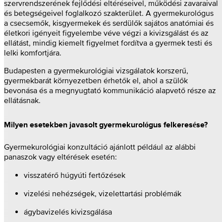
szervrendszerének fejlődési eltéréseivel, működési zavaraival
és betegségeivel foglalkozó szakterület. A gyermekurológus
a csecsemők, kisgyermekek és serdülők sajátos anatómiai és
életkori igényeit figyelembe véve végzi a kivizsgálást és az
ellátást, mindig kiemelt figyelmet fordítva a gyermek testi és
lelki komfortjára.
Budapesten a gyermekurológiai vizsgálatok korszerű,
gyermekbarát környezetben érhetők el, ahol a szülők
bevonása és a megnyugtató kommunikáció alapvető része az
ellátásnak.
Milyen esetekben javasolt gyermekurológus felkeresése?
Gyermekurológiai konzultáció ajánlott például az alábbi
panaszok vagy eltérések esetén:
visszatérő húgyúti fertőzések
vizelési nehézségek, vizelettartási problémák
ágybavizelés kivizsgálása