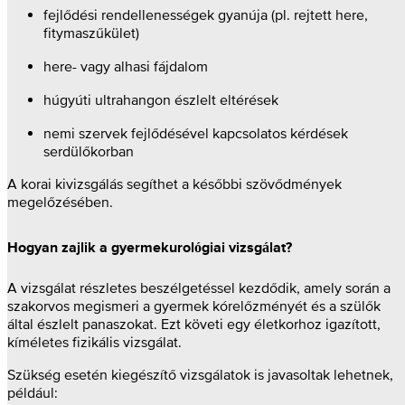
fejlődési rendellenességek gyanúja (pl. rejtett here,
fitymaszűkület)
here- vagy alhasi fájdalom
húgyúti ultrahangon észlelt eltérések
nemi szervek fejlődésével kapcsolatos kérdések
serdülőkorban
A korai kivizsgálás segíthet a későbbi szövődmények
megelőzésében.
Hogyan zajlik a gyermekurológiai vizsgálat?
A vizsgálat részletes beszélgetéssel kezdődik, amely során a
szakorvos megismeri a gyermek kórelőzményét és a szülők
által észlelt panaszokat. Ezt követi egy életkorhoz igazított,
kíméletes fizikális vizsgálat.
Szükség esetén kiegészítő vizsgálatok is javasoltak lehetnek,
például: