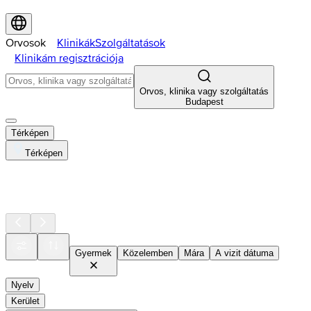
Orvosok
Klinikák
Szolgáltatások
Klinikám regisztrációja
Orvos, klinika vagy szolgáltatás
Budapest
Térképen
Térképen
Gyermek
Közelemben
Mára
A vizit dátuma
Nyelv
Kerület