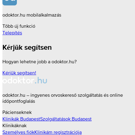
odoktor.hu mobilalkalmazás
Több új funkció
Telepítés
Kérjük segítsen
Hogyan lehetne jobb a odoktor.hu?
Kérjük segítsen!
odoktor.hu – ingyenes orvoskereső szolgáltatás és online
időpontfoglalás
Pácienseknek
Klinikák
Budapest
Szolgáltatások
Budapest
Klinikáknak
Személyes fiók
Klinikám regisztrációja