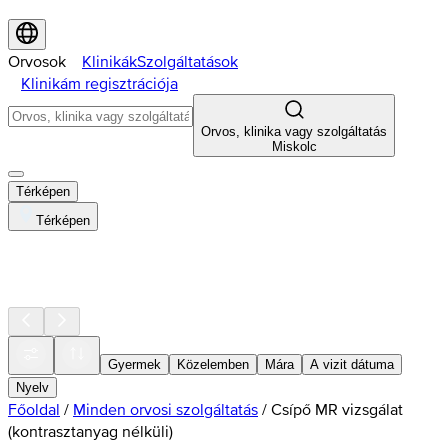
Orvosok
Klinikák
Szolgáltatások
Klinikám regisztrációja
Orvos, klinika vagy szolgáltatás
Miskolc
Térképen
Térképen
Gyermek
Közelemben
Mára
A vizit dátuma
Nyelv
Főoldal
/
Minden orvosi szolgáltatás
/
Csípő MR vizsgálat
(kontrasztanyag nélküli)