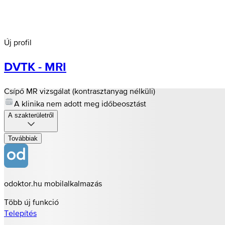
Új profil
DVTK - MRI
Csípő MR vizsgálat (kontrasztanyag nélküli)
A klinika nem adott meg időbeosztást
A szakterületről
Továbbiak
odoktor.hu mobilalkalmazás
Több új funkció
Telepítés