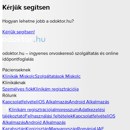
Kérjük segítsen
Hogyan lehetne jobb a odoktor.hu?
Kérjük segítsen!
odoktor.hu – ingyenes orvoskereső szolgáltatás és online
időpontfoglalás
Pácienseknek
Klinikák
Miskolc
Szolgáltatások
Miskolc
Klinikáknak
Személyes fiók
Klinikám regisztrációja
Rólunk
Kapcsolatfelvétel
iOS Alkalmazás
Android Alkalmazás
Klinikám regisztrációja
Impresszum
Adatkezelési
tájékoztató
Felhasználási feltételek
Kapcsolatfelvétel
iOS
Alkalmazás
Android Alkalmazás
Kazahsztán
Kirgizisztán
Magyarország
Románia
UAE