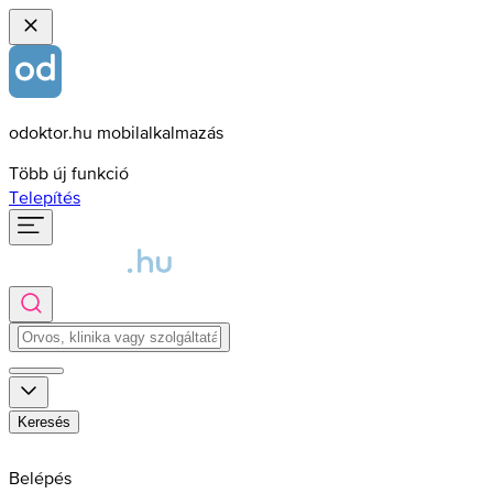
odoktor.hu mobilalkalmazás
Több új funkció
Telepítés
Keresés
Belépés