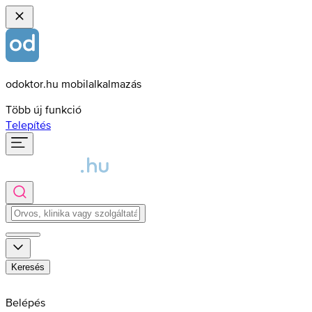
odoktor.hu mobilalkalmazás
Több új funkció
Telepítés
Keresés
Belépés