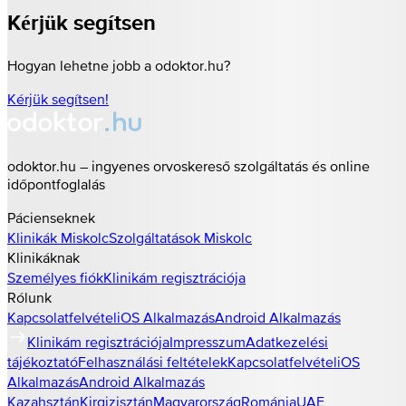
Kérjük segítsen
Hogyan lehetne jobb a odoktor.hu?
Kérjük segítsen!
odoktor.hu – ingyenes orvoskereső szolgáltatás és online
időpontfoglalás
Pácienseknek
Klinikák
Miskolc
Szolgáltatások
Miskolc
Klinikáknak
Személyes fiók
Klinikám regisztrációja
Rólunk
Kapcsolatfelvétel
iOS Alkalmazás
Android Alkalmazás
Klinikám regisztrációja
Impresszum
Adatkezelési
tájékoztató
Felhasználási feltételek
Kapcsolatfelvétel
iOS
Alkalmazás
Android Alkalmazás
Kazahsztán
Kirgizisztán
Magyarország
Románia
UAE