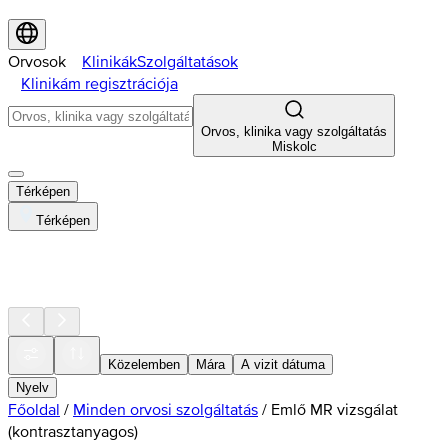
Orvosok
Klinikák
Szolgáltatások
Klinikám regisztrációja
Orvos, klinika vagy szolgáltatás
Miskolc
Térképen
Térképen
Közelemben
Mára
A vizit dátuma
Nyelv
Főoldal
/
Minden orvosi szolgáltatás
/
Emlő MR vizsgálat
(kontrasztanyagos)