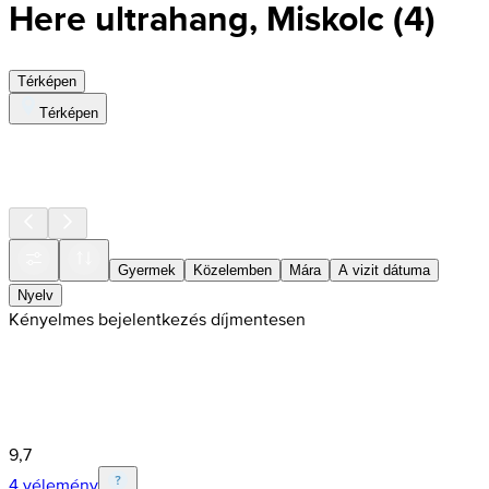
Here ultrahang, Miskolc
(
4
)
Térképen
Térképen
Gyermek
Közelemben
Mára
A vizit dátuma
Nyelv
Kényelmes bejelentkezés díjmentesen
9,7
4 vélemény