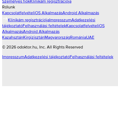
Személyes fiók
Klinikám regisztrációja
Rólunk
Kapcsolatfelvétel
iOS Alkalmazás
Android Alkalmazás
Klinikám regisztrációja
Impresszum
Adatkezelési
tájékoztató
Felhasználási feltételek
Kapcsolatfelvétel
iOS
Alkalmazás
Android Alkalmazás
Kazahsztán
Kirgizisztán
Magyarország
Románia
UAE
©
2026
odoktor.hu
, Inc. All Rights Reserved
Impresszum
Adatkezelési tájékoztató
Felhasználási feltételek