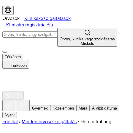
Orvosok
Klinikák
Szolgáltatások
Klinikám regisztrációja
Orvos, klinika vagy szolgáltatás
Miskolc
Térképen
Térképen
Gyermek
Közelemben
Mára
A vizit dátuma
Nyelv
Főoldal
/
Minden orvosi szolgáltatás
/
Here ultrahang