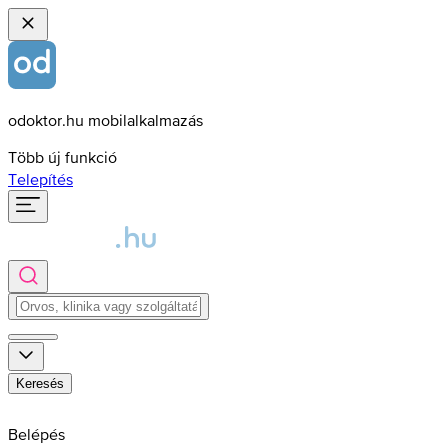
odoktor.hu mobilalkalmazás
Több új funkció
Telepítés
Keresés
Belépés