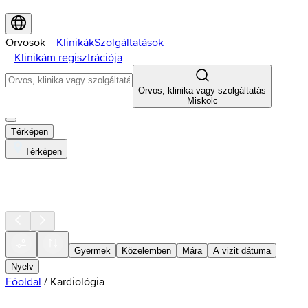
Orvosok
Klinikák
Szolgáltatások
Klinikám regisztrációja
Orvos, klinika vagy szolgáltatás
Miskolc
Térképen
Térképen
Gyermek
Közelemben
Mára
A vizit dátuma
Nyelv
Főoldal
/
Kardiológia