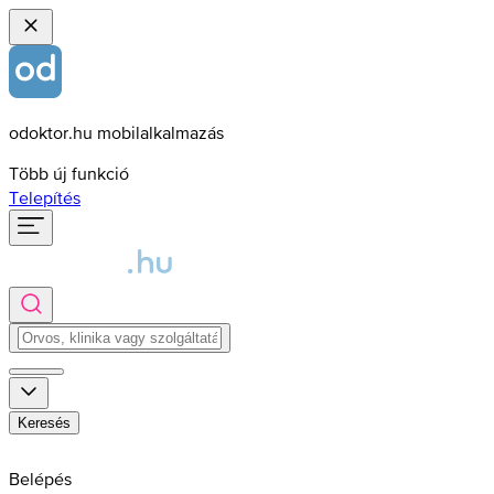
odoktor.hu mobilalkalmazás
Több új funkció
Telepítés
Keresés
Belépés