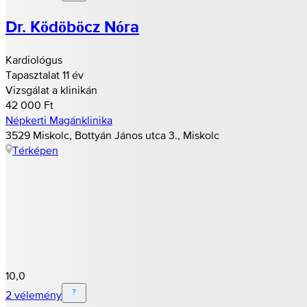
Dr. Ködöböcz Nóra
Kardiológus
Tapasztalat 11 év
Vizsgálat a klinikán
42 000 Ft
Népkerti Magánklinika
3529 Miskolc, Bottyán János utca 3., Miskolc
Térképen
10,0
2 vélemény