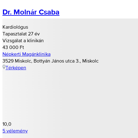
Dr. Molnár Csaba
Kardiológus
Tapasztalat 27 év
Vizsgálat a klinikán
43 000 Ft
Népkerti Magánklinika
3529 Miskolc, Bottyán János utca 3., Miskolc
Térképen
10,0
5 vélemény