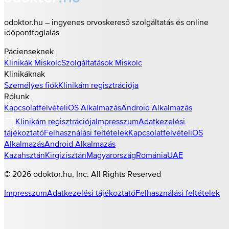
odoktor.hu – ingyenes orvoskereső szolgáltatás és online
időpontfoglalás
Pácienseknek
Klinikák
Miskolc
Szolgáltatások
Miskolc
Klinikáknak
Személyes fiók
Klinikám regisztrációja
Rólunk
Kapcsolatfelvétel
iOS Alkalmazás
Android Alkalmazás
Klinikám regisztrációja
Impresszum
Adatkezelési
tájékoztató
Felhasználási feltételek
Kapcsolatfelvétel
iOS
Alkalmazás
Android Alkalmazás
Kazahsztán
Kirgizisztán
Magyarország
Románia
UAE
©
2026
odoktor.hu
, Inc. All Rights Reserved
Impresszum
Adatkezelési tájékoztató
Felhasználási feltételek