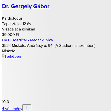
Dr. Gergely Gábor
Kardiológus
Tapasztalat 12 év
Vizsgálat a klinikán
39 000 Ft
DVTK Medical - Magánklinika
3534 Miskolc, Andrássy u. 94. (A Stadionnal szemben),
Miskolc
Térképen
10,0
4 vélemény