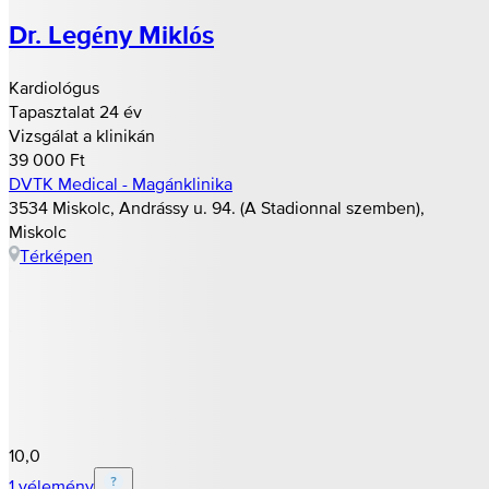
Dr. Legény Miklós
Kardiológus
Tapasztalat 24 év
Vizsgálat a klinikán
39 000 Ft
DVTK Medical - Magánklinika
3534 Miskolc, Andrássy u. 94. (A Stadionnal szemben),
Miskolc
Térképen
10,0
1 vélemény