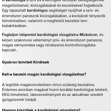
kardiológia
megelőzésével, kivizsgálásával és kezelésével foglalkozik.
Egy tapasztalt
segítséget nyújthat a szív- és
kardiológus
érrendszeri panaszok kivizsgálásában, a kockázati tényezők
felmérésében, valamint a megfelelő kezelési terv
kialakításában.
, és
Foglaljon időpontot kardiológiai vizsgálatra Miskolcon
kérjen szakorvosi véleményt szív- és érrendszeri panaszai,
magas vérnyomása vagy rendszeres kontrollvizsgálata
kapcsán.
Gyakran Ismételt Kérdések
Kell-e beutaló magán kardiológiai vizsgálathoz?
A legtöbb magánrendelésen nincs szükség beutalóra.
Érdemes azonban magával hozni korábbi kardiológiai leleteit,
EKG-felvételeit, laboreredményeit és az aktuálisan szedett
gyógyszerek listáját.
Hogyan készüljek a kardiológiai vizsgálatra?