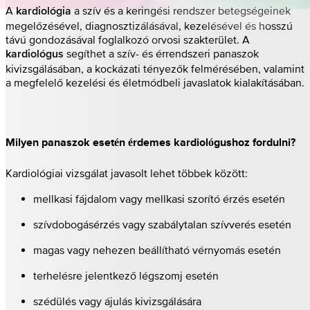
A
a szív és a keringési rendszer betegségeinek
kardiológia
megelőzésével, diagnosztizálásával, kezelésével és hosszú
távú gondozásával foglalkozó orvosi szakterület. A
segíthet a szív- és érrendszeri panaszok
kardiológus
kivizsgálásában, a kockázati tényezők felmérésében, valamint
a megfelelő kezelési és életmódbeli javaslatok kialakításában.
Milyen panaszok esetén érdemes kardiológushoz fordulni?
Kardiológiai vizsgálat javasolt lehet többek között:
mellkasi fájdalom vagy mellkasi szorító érzés esetén
szívdobogásérzés vagy szabálytalan szívverés esetén
magas vagy nehezen beállítható vérnyomás esetén
terhelésre jelentkező légszomj esetén
szédülés vagy ájulás kivizsgálására