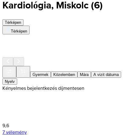
Kardiológia, Miskolc
(
6
)
Térképen
Térképen
Gyermek
Közelemben
Mára
A vizit dátuma
Nyelv
Kényelmes bejelentkezés díjmentesen
9,6
7 vélemény