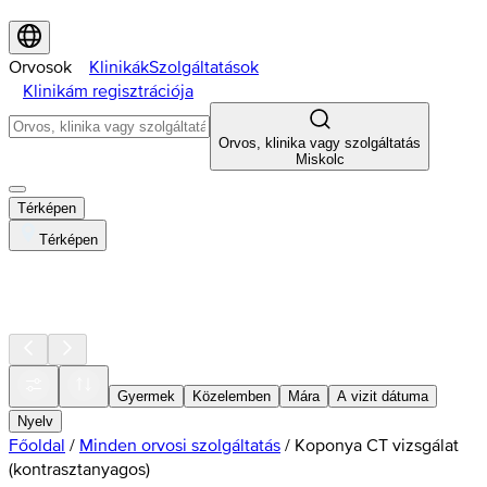
Orvosok
Klinikák
Szolgáltatások
Klinikám regisztrációja
Orvos, klinika vagy szolgáltatás
Miskolc
Térképen
Térképen
Gyermek
Közelemben
Mára
A vizit dátuma
Nyelv
Főoldal
/
Minden orvosi szolgáltatás
/
Koponya CT vizsgálat
(kontrasztanyagos)