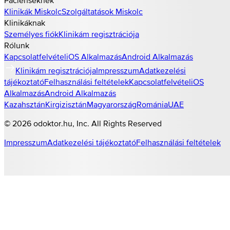
Klinikák
Miskolc
Szolgáltatások
Miskolc
Klinikáknak
Személyes fiók
Klinikám regisztrációja
Rólunk
Kapcsolatfelvétel
iOS Alkalmazás
Android Alkalmazás
Klinikám regisztrációja
Impresszum
Adatkezelési
tájékoztató
Felhasználási feltételek
Kapcsolatfelvétel
iOS
Alkalmazás
Android Alkalmazás
Kazahsztán
Kirgizisztán
Magyarország
Románia
UAE
©
2026
odoktor.hu
, Inc. All Rights Reserved
Impresszum
Adatkezelési tájékoztató
Felhasználási feltételek