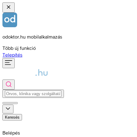
odoktor.hu mobilalkalmazás
Több új funkció
Telepítés
Keresés
Belépés