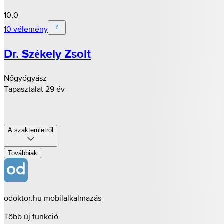
10,0
10 vélemény
Dr. Székely Zsolt
Nőgyógyász
Tapasztalat 29 év
A szakterületről
Továbbiak
odoktor.hu mobilalkalmazás
Több új funkció