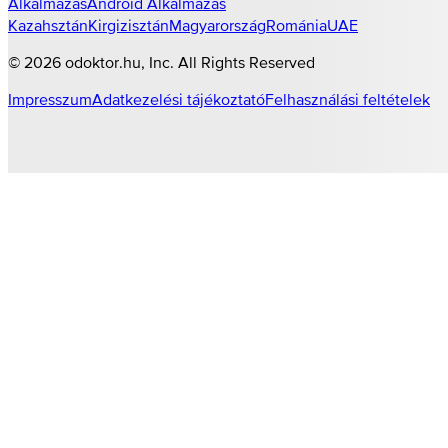
Alkalmazás
Android Alkalmazás
Kazahsztán
Kirgizisztán
Magyarország
Románia
UAE
©
2026
odoktor.hu
, Inc. All Rights Reserved
Impresszum
Adatkezelési tájékoztató
Felhasználási feltételek