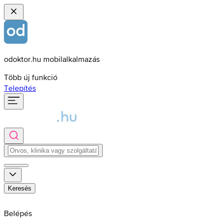
odoktor.hu mobilalkalmazás
Több új funkció
Telepítés
Keresés
Belépés