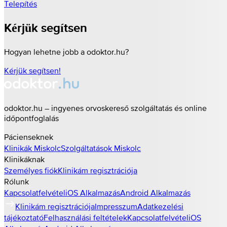
Telepítés
Kérjük segítsen
Hogyan lehetne jobb a odoktor.hu?
Kérjük segítsen!
odoktor.hu – ingyenes orvoskereső szolgáltatás és online
időpontfoglalás
Pácienseknek
Klinikák
Miskolc
Szolgáltatások
Miskolc
Klinikáknak
Személyes fiók
Klinikám regisztrációja
Rólunk
Kapcsolatfelvétel
iOS Alkalmazás
Android Alkalmazás
Klinikám regisztrációja
Impresszum
Adatkezelési
tájékoztató
Felhasználási feltételek
Kapcsolatfelvétel
iOS