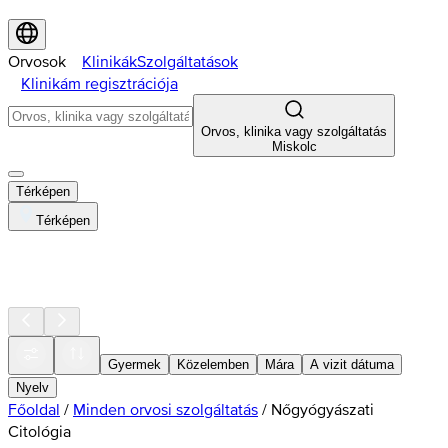
Orvosok
Klinikák
Szolgáltatások
Klinikám regisztrációja
Orvos, klinika vagy szolgáltatás
Miskolc
Térképen
Térképen
Gyermek
Közelemben
Mára
A vizit dátuma
Nyelv
Főoldal
/
Minden orvosi szolgáltatás
/
Nőgyógyászati
Citológia