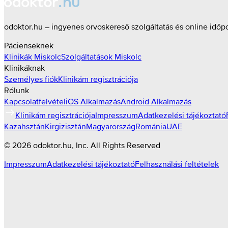
odoktor.hu – ingyenes orvoskereső szolgáltatás és online időp
Pácienseknek
Klinikák
Miskolc
Szolgáltatások
Miskolc
Klinikáknak
Személyes fiók
Klinikám regisztrációja
Rólunk
Kapcsolatfelvétel
iOS Alkalmazás
Android Alkalmazás
Klinikám regisztrációja
Impresszum
Adatkezelési tájékoztató
Kazahsztán
Kirgizisztán
Magyarország
Románia
UAE
©
2026
odoktor.hu
, Inc. All Rights Reserved
Impresszum
Adatkezelési tájékoztató
Felhasználási feltételek