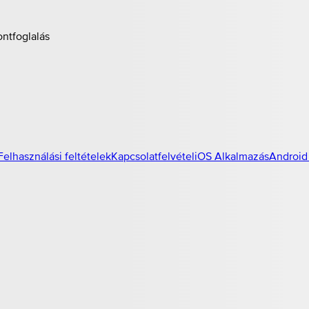
ontfoglalás
Felhasználási feltételek
Kapcsolatfelvétel
iOS Alkalmazás
Android