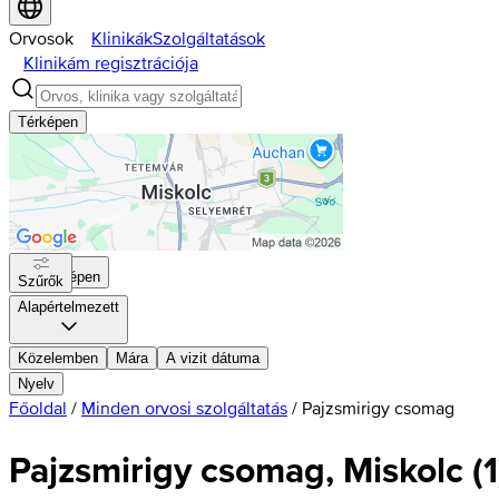
Orvosok
Klinikák
Szolgáltatások
Klinikám regisztrációja
Térképen
Térképen
Szűrők
Alapértelmezett
Közelemben
Mára
A vizit dátuma
Nyelv
Főoldal
/
Minden orvosi szolgáltatás
/
Pajzsmirigy csomag
Pajzsmirigy csomag, Miskolc
(
1