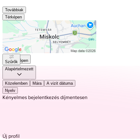
Továbbiak
Térképen
Térképen
Szűrők
Alapértelmezett
Közelemben
Mára
A vizit dátuma
Nyelv
Kényelmes bejelentkezés díjmentesen
Új profil