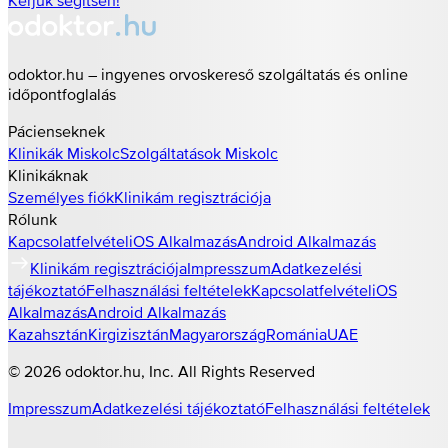
Kérjük segítsen!
odoktor.hu – ingyenes orvoskereső szolgáltatás és online
időpontfoglalás
Pácienseknek
Klinikák
Miskolc
Szolgáltatások
Miskolc
Klinikáknak
Személyes fiók
Klinikám regisztrációja
Rólunk
Kapcsolatfelvétel
iOS Alkalmazás
Android Alkalmazás
Klinikám regisztrációja
Impresszum
Adatkezelési
tájékoztató
Felhasználási feltételek
Kapcsolatfelvétel
iOS
Alkalmazás
Android Alkalmazás
Kazahsztán
Kirgizisztán
Magyarország
Románia
UAE
©
2026
odoktor.hu
, Inc. All Rights Reserved
Impresszum
Adatkezelési tájékoztató
Felhasználási feltételek