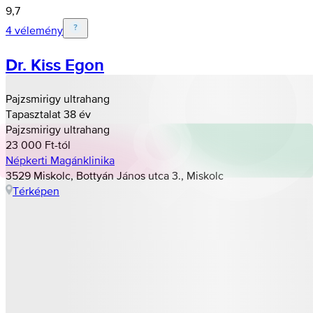
9,7
4 vélemény
Dr. Kiss Egon
Pajzsmirigy ultrahang
Tapasztalat 38 év
Pajzsmirigy ultrahang
23 000 Ft-tól
Népkerti Magánklinika
3529 Miskolc, Bottyán János utca 3., Miskolc
Térképen