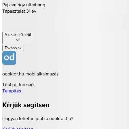
Pajzsmirigy ultrahang
Tapasztalat 31 év
A szakterületről
Továbbiak
odoktor.hu mobilalkalmazás
Több új funkció
Telepítés
Kérjük segítsen
Hogyan lehetne jobb a odoktor.hu?