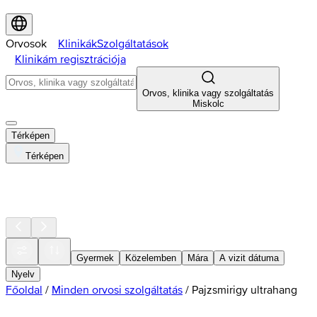
Orvosok
Klinikák
Szolgáltatások
Klinikám regisztrációja
Orvos, klinika vagy szolgáltatás
Miskolc
Térképen
Térképen
Gyermek
Közelemben
Mára
A vizit dátuma
Nyelv
Főoldal
/
Minden orvosi szolgáltatás
/
Pajzsmirigy ultrahang