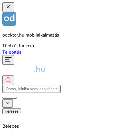
odoktor.hu mobilalkalmazás
Több új funkció
Telepítés
Keresés
Belépés