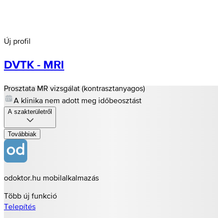
Új profil
DVTK - MRI
Prosztata MR vizsgálat (kontrasztanyagos)
A klinika nem adott meg időbeosztást
A szakterületről
Továbbiak
odoktor.hu mobilalkalmazás
Több új funkció
Telepítés