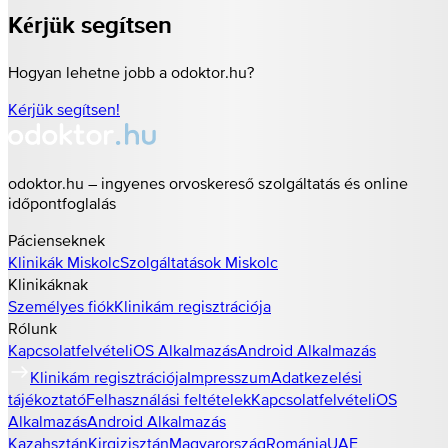
Kérjük segítsen
Hogyan lehetne jobb a odoktor.hu?
Kérjük segítsen!
odoktor.hu – ingyenes orvoskereső szolgáltatás és online
időpontfoglalás
Pácienseknek
Klinikák
Miskolc
Szolgáltatások
Miskolc
Klinikáknak
Személyes fiók
Klinikám regisztrációja
Rólunk
Kapcsolatfelvétel
iOS Alkalmazás
Android Alkalmazás
Klinikám regisztrációja
Impresszum
Adatkezelési
tájékoztató
Felhasználási feltételek
Kapcsolatfelvétel
iOS
Alkalmazás
Android Alkalmazás
Kazahsztán
Kirgizisztán
Magyarország
Románia
UAE