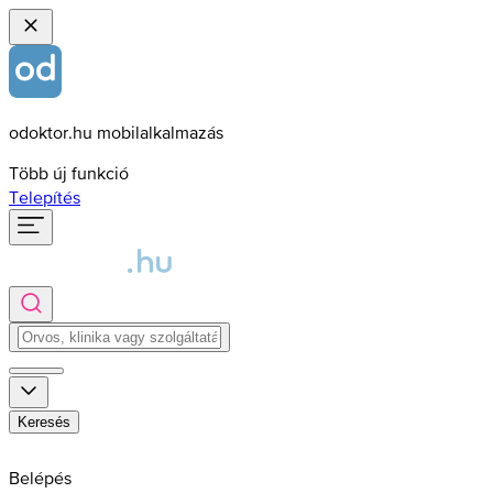
odoktor.hu mobilalkalmazás
Több új funkció
Telepítés
Keresés
Belépés