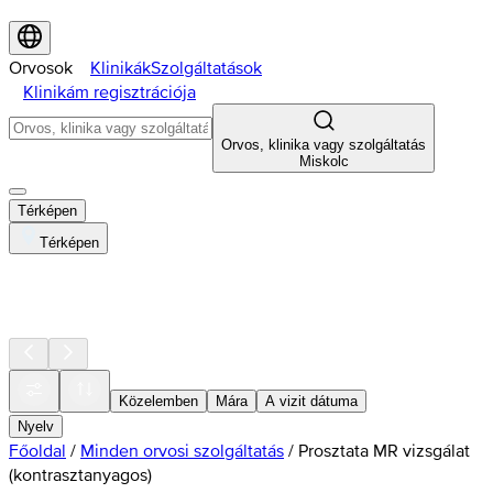
Orvosok
Klinikák
Szolgáltatások
Klinikám regisztrációja
Orvos, klinika vagy szolgáltatás
Miskolc
Térképen
Térképen
Közelemben
Mára
A vizit dátuma
Nyelv
Főoldal
/
Minden orvosi szolgáltatás
/
Prosztata MR vizsgálat
(kontrasztanyagos)