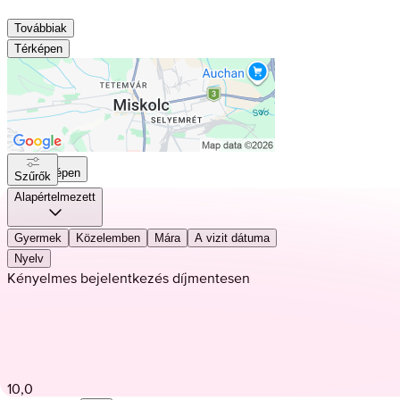
Továbbiak
Térképen
Térképen
Szűrők
Alapértelmezett
Gyermek
Közelemben
Mára
A vizit dátuma
Nyelv
Kényelmes bejelentkezés díjmentesen
10,0