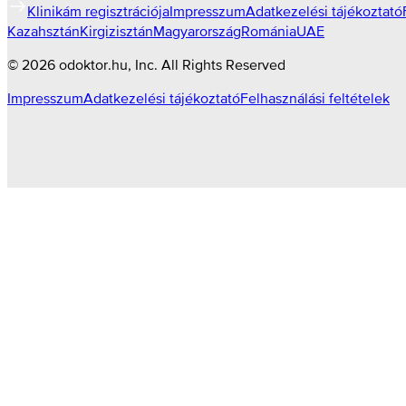
Klinikám regisztrációja
Impresszum
Adatkezelési tájékoztató
Kazahsztán
Kirgizisztán
Magyarország
Románia
UAE
©
2026
odoktor.hu
, Inc. All Rights Reserved
Impresszum
Adatkezelési tájékoztató
Felhasználási feltételek