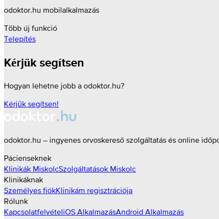
odoktor.hu mobilalkalmazás
Több új funkció
Telepítés
Kérjük segítsen
Hogyan lehetne jobb a odoktor.hu?
Kérjük segítsen!
odoktor.hu – ingyenes orvoskereső szolgáltatás és online időp
Pácienseknek
Klinikák
Miskolc
Szolgáltatások
Miskolc
Klinikáknak
Személyes fiók
Klinikám regisztrációja
Rólunk
Kapcsolatfelvétel
iOS Alkalmazás
Android Alkalmazás