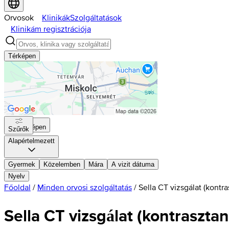
Orvosok
Klinikák
Szolgáltatások
Klinikám regisztrációja
Térképen
Térképen
Szűrők
Alapértelmezett
Gyermek
Közelemben
Mára
A vizit dátuma
Nyelv
Főoldal
/
Minden orvosi szolgáltatás
/
Sella CT vizsgálat (kontra
Sella CT vizsgálat (kontrasztan