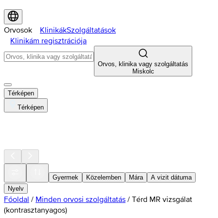
Orvosok
Klinikák
Szolgáltatások
Klinikám regisztrációja
Orvos, klinika vagy szolgáltatás
Miskolc
Térképen
Térképen
Gyermek
Közelemben
Mára
A vizit dátuma
Nyelv
Főoldal
/
Minden orvosi szolgáltatás
/
Térd MR vizsgálat
(kontrasztanyagos)