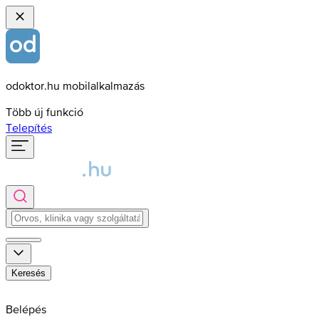
odoktor.hu mobilalkalmazás
Több új funkció
Telepítés
Keresés
Belépés