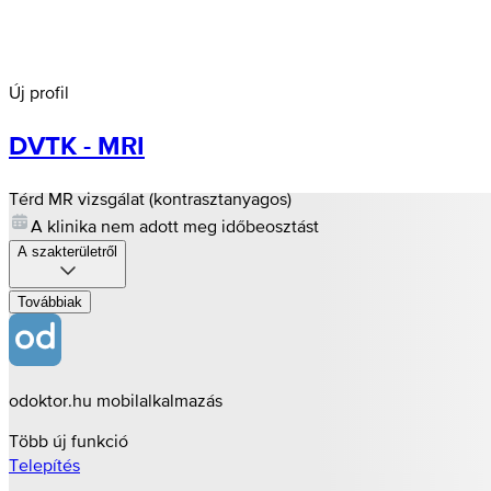
Új profil
DVTK - MRI
Térd MR vizsgálat (kontrasztanyagos)
A klinika nem adott meg időbeosztást
A szakterületről
Továbbiak
odoktor.hu mobilalkalmazás
Több új funkció
Telepítés