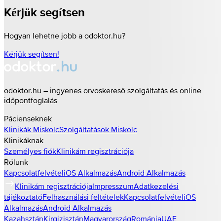
Kérjük segítsen
Hogyan lehetne jobb a odoktor.hu?
Kérjük segítsen!
odoktor.hu – ingyenes orvoskereső szolgáltatás és online
időpontfoglalás
Pácienseknek
Klinikák
Miskolc
Szolgáltatások
Miskolc
Klinikáknak
Személyes fiók
Klinikám regisztrációja
Rólunk
Kapcsolatfelvétel
iOS Alkalmazás
Android Alkalmazás
Klinikám regisztrációja
Impresszum
Adatkezelési
tájékoztató
Felhasználási feltételek
Kapcsolatfelvétel
iOS
Alkalmazás
Android Alkalmazás
Kazahsztán
Kirgizisztán
Magyarország
Románia
UAE