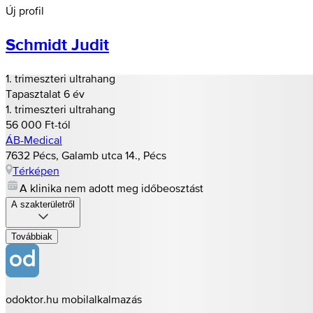
Új profil
Schmidt Judit
1. trimeszteri ultrahang
Tapasztalat 6 év
1. trimeszteri ultrahang
56 000 Ft-tól
ÁB-Medical
7632 Pécs, Galamb utca 14., Pécs
Térképen
A klinika nem adott meg időbeosztást
A szakterületről
Továbbiak
odoktor.hu mobilalkalmazás