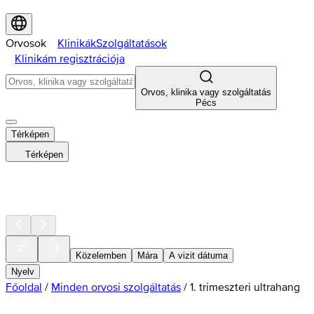
Orvosok
Klinikák
Szolgáltatások
Klinikám regisztrációja
Orvos, klinika vagy szolgáltatás
Pécs
Térképen
Térképen
Közelemben
Mára
A vizit dátuma
Nyelv
Főoldal
/
Minden orvosi szolgáltatás
/
1. trimeszteri ultrahang