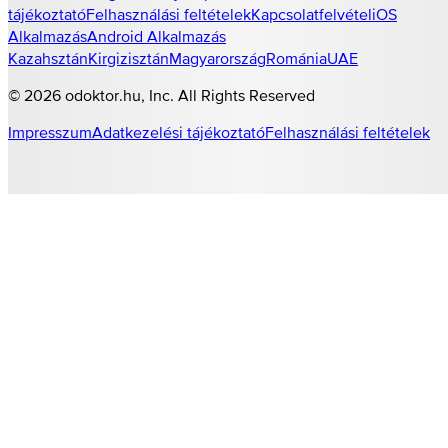
tájékoztató
Felhasználási feltételek
Kapcsolatfelvétel
iOS
Alkalmazás
Android Alkalmazás
Kazahsztán
Kirgizisztán
Magyarország
Románia
UAE
©
2026
odoktor.hu
, Inc. All Rights Reserved
Impresszum
Adatkezelési tájékoztató
Felhasználási feltételek