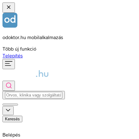
odoktor.hu mobilalkalmazás
Több új funkció
Telepítés
Keresés
Belépés