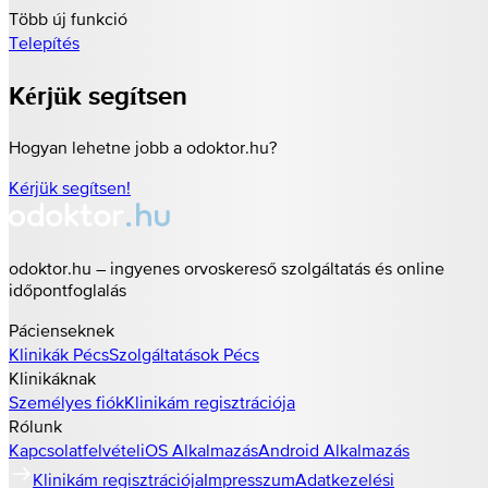
Több új funkció
Telepítés
Kérjük segítsen
Hogyan lehetne jobb a odoktor.hu?
Kérjük segítsen!
odoktor.hu – ingyenes orvoskereső szolgáltatás és online
időpontfoglalás
Pácienseknek
Klinikák
Pécs
Szolgáltatások
Pécs
Klinikáknak
Személyes fiók
Klinikám regisztrációja
Rólunk
Kapcsolatfelvétel
iOS Alkalmazás
Android Alkalmazás
Klinikám regisztrációja
Impresszum
Adatkezelési