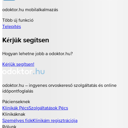
odoktor.hu mobilalkalmazás
Több új funkció
Telepítés
Kérjük segítsen
Hogyan lehetne jobb a odoktor.hu?
Kérjük segítsen!
odoktor.hu – ingyenes orvoskereső szolgáltatás és online
időpontfoglalás
Pácienseknek
Klinikák
Pécs
Szolgáltatások
Pécs
Klinikáknak
Személyes fiók
Klinikám regisztrációja
Rólunk