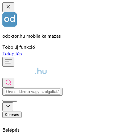
odoktor.hu mobilalkalmazás
Több új funkció
Telepítés
Keresés
Belépés