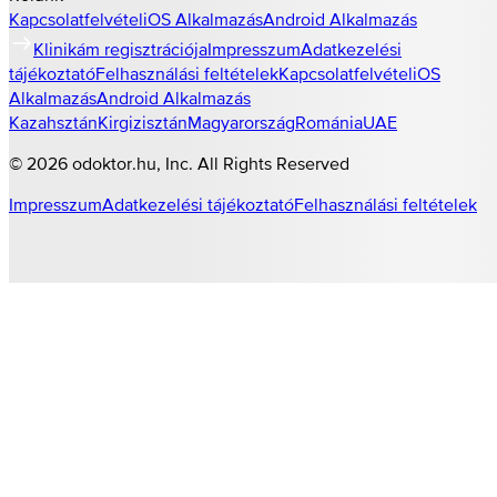
Kapcsolatfelvétel
iOS Alkalmazás
Android Alkalmazás
Klinikám regisztrációja
Impresszum
Adatkezelési
tájékoztató
Felhasználási feltételek
Kapcsolatfelvétel
iOS
Alkalmazás
Android Alkalmazás
Kazahsztán
Kirgizisztán
Magyarország
Románia
UAE
©
2026
odoktor.hu
, Inc. All Rights Reserved
Impresszum
Adatkezelési tájékoztató
Felhasználási feltételek