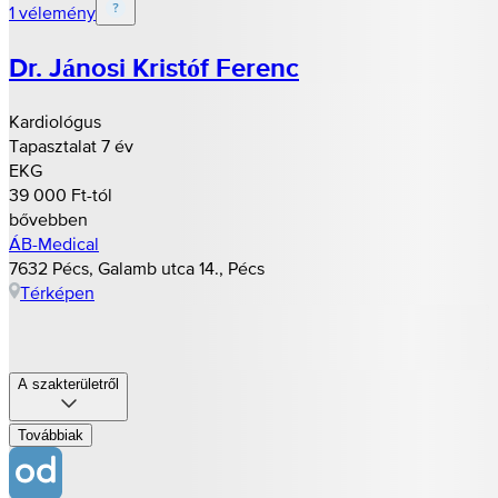
1 vélemény
Dr. Jánosi Kristóf Ferenc
Kardiológus
Tapasztalat 7 év
EKG
39 000 Ft-tól
bővebben
ÁB-Medical
7632 Pécs, Galamb utca 14., Pécs
Térképen
A szakterületről
Továbbiak