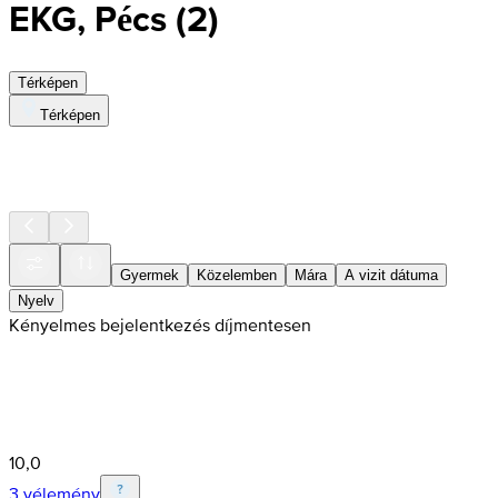
EKG, Pécs
(
2
)
Térképen
Térképen
Gyermek
Közelemben
Mára
A vizit dátuma
Nyelv
Kényelmes bejelentkezés díjmentesen
10,0
3 vélemény