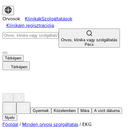
Orvosok
Klinikák
Szolgáltatások
Klinikám regisztrációja
Orvos, klinika vagy szolgáltatás
Pécs
Térképen
Térképen
Gyermek
Közelemben
Mára
A vizit dátuma
Nyelv
Főoldal
/
Minden orvosi szolgáltatás
/
EKG