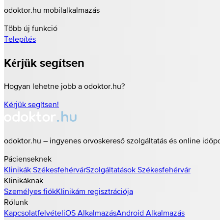
odoktor.hu mobilalkalmazás
Több új funkció
Telepítés
Kérjük segítsen
Hogyan lehetne jobb a odoktor.hu?
Kérjük segítsen!
odoktor.hu – ingyenes orvoskereső szolgáltatás és online időp
Pácienseknek
Klinikák
Székesfehérvár
Szolgáltatások
Székesfehérvár
Klinikáknak
Személyes fiók
Klinikám regisztrációja
Rólunk
Kapcsolatfelvétel
iOS Alkalmazás
Android Alkalmazás