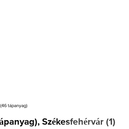
 (46 tápanyag)
 tápanyag), Székesfehérvár
(
1
)