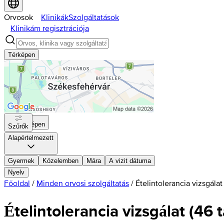
Orvosok
Klinikák
Szolgáltatások
Klinikám regisztrációja
Térképen
Térképen
Szűrők
Alapértelmezett
Gyermek
Közelemben
Mára
A vizit dátuma
Nyelv
Főoldal
/
Minden orvosi szolgáltatás
/
Ételintolerancia vizsgálat
Ételintolerancia vizsgálat (46