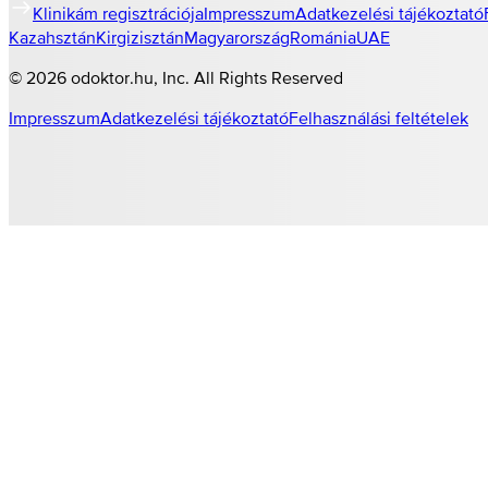
Klinikám regisztrációja
Impresszum
Adatkezelési tájékoztató
Kazahsztán
Kirgizisztán
Magyarország
Románia
UAE
©
2026
odoktor.hu
, Inc. All Rights Reserved
Impresszum
Adatkezelési tájékoztató
Felhasználási feltételek