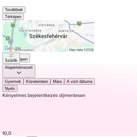
Továbbiak
Térképen
Térképen
Szűrők
Alapértelmezett
Gyermek
Közelemben
Mára
A vizit dátuma
Nyelv
Kényelmes bejelentkezés díjmentesen
10,0