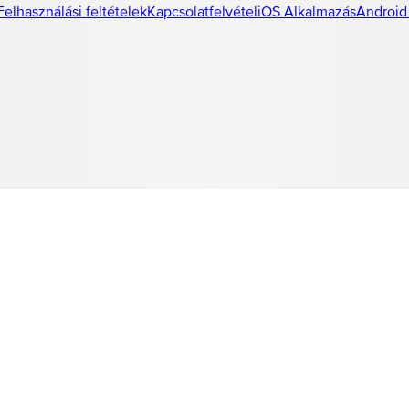
Felhasználási feltételek
Kapcsolatfelvétel
iOS Alkalmazás
Android