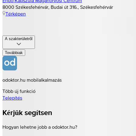
Endo-Kapszula Magánorvosi Centrum
8000 Székesfehérvár, Budai út 316., Székesfehérvár
Térképen
A szakterületről
Továbbiak
odoktor.hu mobilalkalmazás
Több új funkció
Telepítés
Kérjük segítsen
Hogyan lehetne jobb a odoktor.hu?