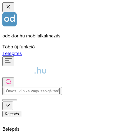
odoktor.hu mobilalkalmazás
Több új funkció
Telepítés
Keresés
Belépés