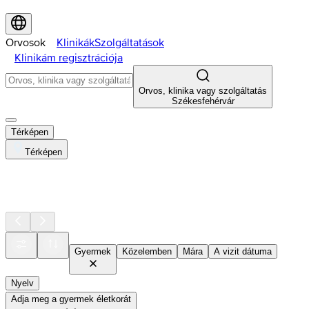
Orvosok
Klinikák
Szolgáltatások
Klinikám regisztrációja
Orvos, klinika vagy szolgáltatás
Székesfehérvár
Térképen
Térképen
Gyermek
Közelemben
Mára
A vizit dátuma
Nyelv
Adja meg a gyermek életkorát