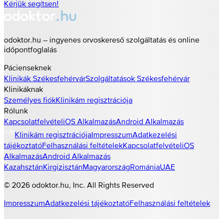
Kérjük segítsen!
odoktor.hu – ingyenes orvoskereső szolgáltatás és online
időpontfoglalás
Pácienseknek
Klinikák
Székesfehérvár
Szolgáltatások
Székesfehérvár
Klinikáknak
Személyes fiók
Klinikám regisztrációja
Rólunk
Kapcsolatfelvétel
iOS Alkalmazás
Android Alkalmazás
Klinikám regisztrációja
Impresszum
Adatkezelési
tájékoztató
Felhasználási feltételek
Kapcsolatfelvétel
iOS
Alkalmazás
Android Alkalmazás
Kazahsztán
Kirgizisztán
Magyarország
Románia
UAE
©
2026
odoktor.hu
, Inc. All Rights Reserved
Impresszum
Adatkezelési tájékoztató
Felhasználási feltételek