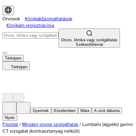
Orvosok
Klinikák
Szolgáltatások
Klinikám regisztrációja
Orvos, klinika vagy szolgáltatás
Székesfehérvár
Térképen
Térképen
Gyermek
Közelemben
Mára
A vizit dátuma
Nyelv
Főoldal
/
Minden orvosi szolgáltatás
/
Lumbalis (ágyéki) gerinc
CT vizsgálat (kontrasztanyag nélküli)