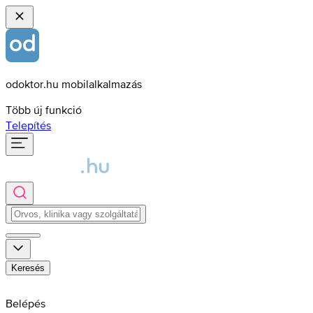
odoktor.hu mobilalkalmazás
Több új funkció
Telepítés
Keresés
Belépés