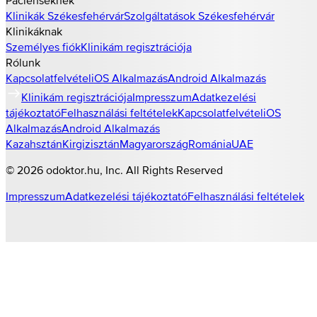
Klinikák
Székesfehérvár
Szolgáltatások
Székesfehérvár
Klinikáknak
Személyes fiók
Klinikám regisztrációja
Rólunk
Kapcsolatfelvétel
iOS Alkalmazás
Android Alkalmazás
Klinikám regisztrációja
Impresszum
Adatkezelési
tájékoztató
Felhasználási feltételek
Kapcsolatfelvétel
iOS
Alkalmazás
Android Alkalmazás
Kazahsztán
Kirgizisztán
Magyarország
Románia
UAE
©
2026
odoktor.hu
, Inc. All Rights Reserved
Impresszum
Adatkezelési tájékoztató
Felhasználási feltételek