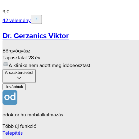
9,0
42 vélemény
Dr. Gerzanics Viktor
Bőrgyógyász
Tapasztalat 28 év
A klinika nem adott meg időbeosztást
A szakterületről
Továbbiak
odoktor.hu mobilalkalmazás
Több új funkció
Telepítés