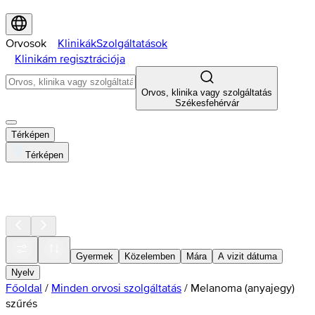
Orvosok
Klinikák
Szolgáltatások
Klinikám regisztrációja
Orvos, klinika vagy szolgáltatás
Székesfehérvár
Térképen
Térképen
Gyermek
Közelemben
Mára
A vizit dátuma
Nyelv
Főoldal
/
Minden orvosi szolgáltatás
/
Melanoma (anyajegy)
szűrés