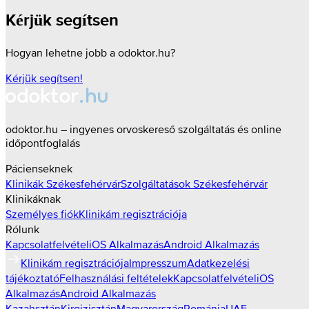
Kérjük segítsen
Hogyan lehetne jobb a odoktor.hu?
Kérjük segítsen!
odoktor.hu – ingyenes orvoskereső szolgáltatás és online
időpontfoglalás
Pácienseknek
Klinikák
Székesfehérvár
Szolgáltatások
Székesfehérvár
Klinikáknak
Személyes fiók
Klinikám regisztrációja
Rólunk
Kapcsolatfelvétel
iOS Alkalmazás
Android Alkalmazás
Klinikám regisztrációja
Impresszum
Adatkezelési
tájékoztató
Felhasználási feltételek
Kapcsolatfelvétel
iOS
Alkalmazás
Android Alkalmazás
Kazahsztán
Kirgizisztán
Magyarország
Románia
UAE