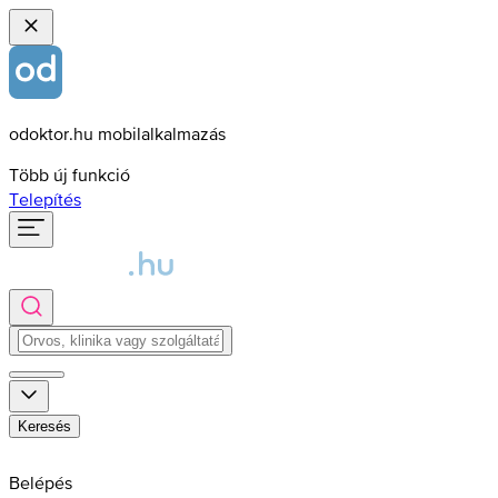
odoktor.hu mobilalkalmazás
Több új funkció
Telepítés
Keresés
Belépés