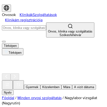
Orvosok
Klinikák
Szolgáltatások
Klinikám regisztrációja
Orvos, klinika vagy szolgáltatás
Székesfehérvár
Térképen
Térképen
Gyermek
Közelemben
Mára
A vizit dátuma
Nyelv
Főoldal
/
Minden orvosi szolgáltatás
/
Nagylabor vizsgálat
(Nagyrutin)