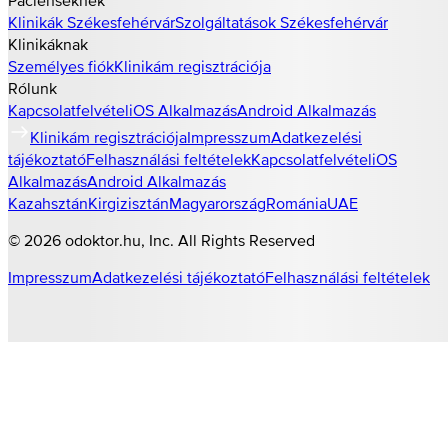
Klinikák
Székesfehérvár
Szolgáltatások
Székesfehérvár
Klinikáknak
Személyes fiók
Klinikám regisztrációja
Rólunk
Kapcsolatfelvétel
iOS Alkalmazás
Android Alkalmazás
Klinikám regisztrációja
Impresszum
Adatkezelési
tájékoztató
Felhasználási feltételek
Kapcsolatfelvétel
iOS
Alkalmazás
Android Alkalmazás
Kazahsztán
Kirgizisztán
Magyarország
Románia
UAE
©
2026
odoktor.hu
, Inc. All Rights Reserved
Impresszum
Adatkezelési tájékoztató
Felhasználási feltételek