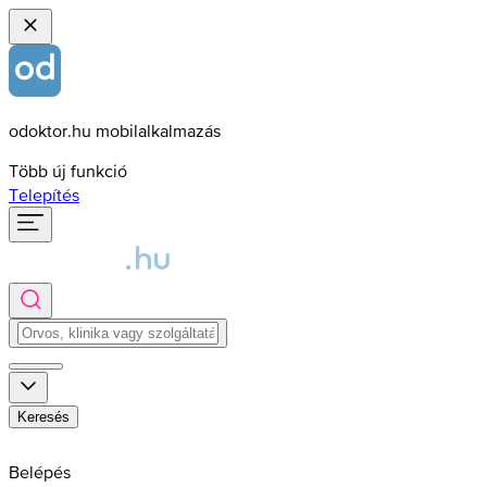
odoktor.hu mobilalkalmazás
Több új funkció
Telepítés
Keresés
Belépés